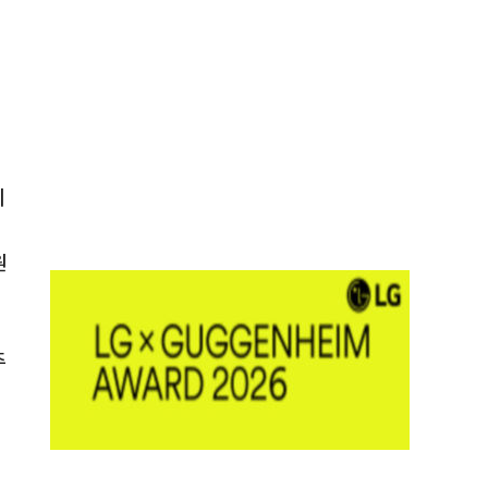
디
원
주