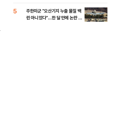
행적
5
10
주한미군 "오산기지 누출 물질 백
개정
린 아니었다"…한 달 만에 논란 진
무부
화
회
한