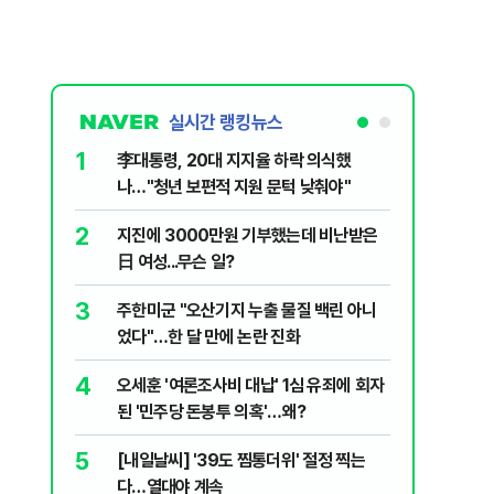
실시간 랭킹뉴스
1
6
李대통령, 20대 지지율 하락 의식했
'외통위원
나…"청년 보편적 지원 문턱 낮춰야"
동…"오로
2
7
지진에 3000만원 기부했는데 비난받은
美 '원화
日 여성...무슨 일?
입 날개 
3
8
주한미군 "오산기지 누출 물질 백린 아니
'화장실서
었다"…한 달 만에 논란 진화
기하던 男
4
9
오세훈 '여론조사비 대납' 1심 유죄에 회자
평생 뇌전
된 '민주당 돈봉투 의혹'…왜?
로 4명에
5
10
[내일날씨] '39도 찜통더위' 절정 찍는
정청래, 
다…열대야 계속
대고 대통