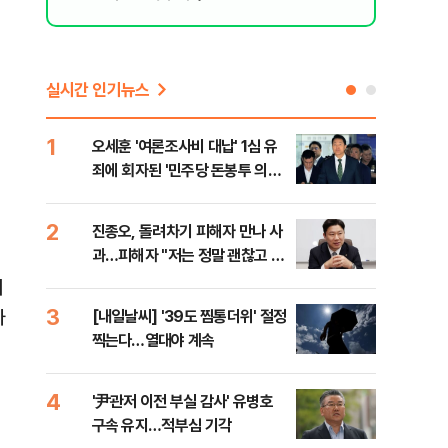
실시간 인기뉴스
1
6
오세훈 '여론조사비 대납' 1심 유
'외
죄에 회자된 '민주당 돈봉투 의
회동
혹'…왜?
것"
2
7
진종오, 돌려차기 피해자 만나 사
포스
과…피해자 "저는 정말 괜찮고 징
다…
계 원치 않아"
서
3
8
가
[내일날씨] '39도 찜통더위' 절정
북한
찍는다…열대야 계속
사일
발
4
9
'尹관저 이전 부실 감사' 유병호
"캐
구속 유지…적부심 기각
성 
,