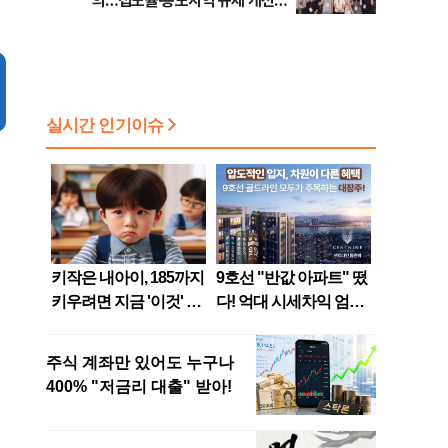
의…접도율·용도지역 규제 개선
건의