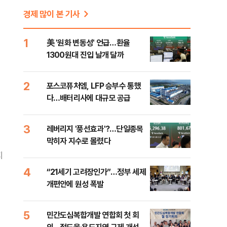
경제 많이 본 기사
1
美 '원화 변동성' 언급…환율
1300원대 진입 날개 달까
2
포스코퓨처엠, LFP 승부수 통했
다…배터리사에 대규모 공급
3
레버리지 '풍선효과'?…단일종목
막히자 지수로 몰렸다
지
4
“21세기 고려장인가”…정부 세제
개편안에 원성 폭발
5
민간도심복합개발 연합회 첫 회