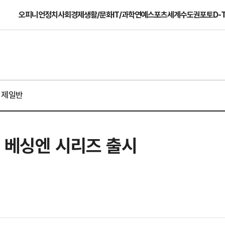
오피니언
정치
사회
경제
생활/문화
IT/과학
연예
스포츠
세계
수도권
포토
D-
경제일반
 베싱엔 시리즈 출시