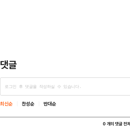
김수현은 서울 마포구 스탠포드호텔
르면 헌재는 이날 오전 11시부터 서
년자였던 시절에는 교제하지 않았다. 
탄핵심판 선고기일을 연다.윤 대통령 
헤어지게 됐다”고 말했다.이어 김수
엄 선포 요건 및 절차 ▲계…
가족이 공개했던 사진, 영상, 카카오
강조했다.이에 가세연 측은 기자회견
화를 디지털 포렌식…
댓글
최신순
찬성순
반대순
0 개의 댓글 전