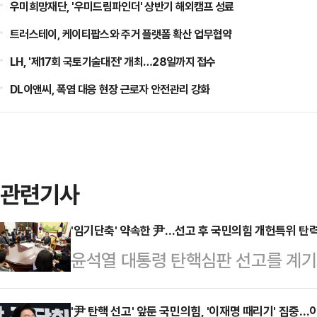
우미희망재단, '우미드림파인더' 상반기 해외캠프 성료
트러스테이, 케이티팝스와 주거 플랫폼 확산 업무협약
LH, '제17회 국토기술대전' 개최…28일까지 접수
DL이앤씨, 폭염 대응 현장 근로자 안전관리 강화
관련기사
'임기단축' 약속한 尹…선고 후 국민의힘 개헌특위 탄
윤석열 대통령 탄핵심판 선고를 계기로 
력을 받을지 주목된다. 기각 시에는
개헌에 착수하겠다고 국민과 약속한 
'尹 탄핵 선고' 앞둔 국민의힘, '이재명 때리기' 집중