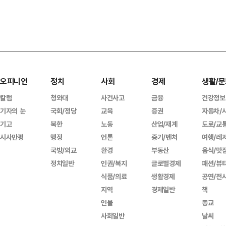
오피니언
정치
사회
경제
생활/문
칼럼
청와대
사건사고
금융
건강정보
기자의 눈
국회/정당
교육
증권
자동차/
기고
북한
노동
산업/재계
도로/교
시사만평
행정
언론
중기/벤처
여행/레
국방/외교
환경
부동산
음식/맛
정치일반
인권/복지
글로벌경제
패션/뷰
식품/의료
생활경제
공연/전
지역
경제일반
책
인물
종교
사회일반
날씨