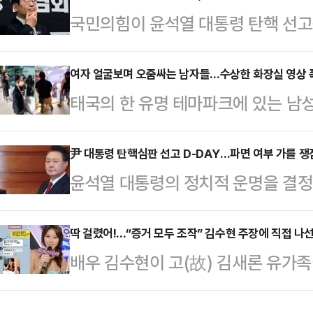
국민의힘이 윤석열 대통령 탄핵 선
인용 시에는 '60일 초단기 대선'이
대표 비판 공세를 최고조로 끌어올렸다
큼 집권여당의 바람처럼 개헌을 적극
겠단 메시지를 내지 않은 이 대표야
여자 얼굴보며 오줌싸는 남자들…수상한 화장실 영상 폭
나오고 있다.3일 정치권에 따르면 지
태국의 한 유명 테마파크에 있는 남성
국민에게 알리겠다는 것이다. 아울러 
전 출범한 국민의힘 헌법개정특별위원
우스차이나모닝포스트(SCMP)에 따
스크'까지 재부각시켜 "이재명 만큼
통령 탄핵…
워를 보유한 한 누리꾼이 태국 방콕
尹 대통령 탄핵심판 선고 D-DAY…파면 여부 가를 쟁
도도 깔려 있다.권영세 국민의힘 비
윤석열 대통령의 정치적 운명을 결
소셜미디어(SNS) 공유하면서 큰 
대책위원회의에서 "이재명 대표는 승
았다. 법조계에서는 윤 대통령 파면
원 여성 관람객들이 대형 거울 앞에 
는 것'이라며 사실상 불복…
비상계엄 선포가 적법했는지 ▲계엄
딱 걸렸어!...“증거 모두 조작” 김수현 주장에 직접 나
치는 모습이 담겨있다. 문제는 그 
배우 김수현이 고(故) 김새론 유가
▲계엄선포 직후 윤 대통령이 정치인
울 앞 여성들을 보며 소변을 보는 모
주장하자 누리꾼들이 조작이 아님을 
이 위헌인지 ▲포고령이 위헌인지 여
깥 풍경이 보이지만 …