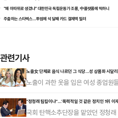
"왜 이따위로 생겼냐" 대한민국 독립운동가 조롱, 中플랫폼에 떡하니
주춤하는 스타벅스…투썸에 석 달째 카드 결제액 밀려
관련기사
노출女 단체로 음식 나르던 그 식당…성 상품화 시달
노출이 과한 옷을 입은 여성 종업원
국의 캐주얼 다이닝 브랜드 '후터스 
내 파산 보호를 신청했다.1일 BBC 
"정청래 팀킬이냐"…'폭력적일 것 같은 정치인 1위 이재
국회 탄핵소추단장을 맡았던 정청래 
사스 북부 지방법원에 챕터 11 파산