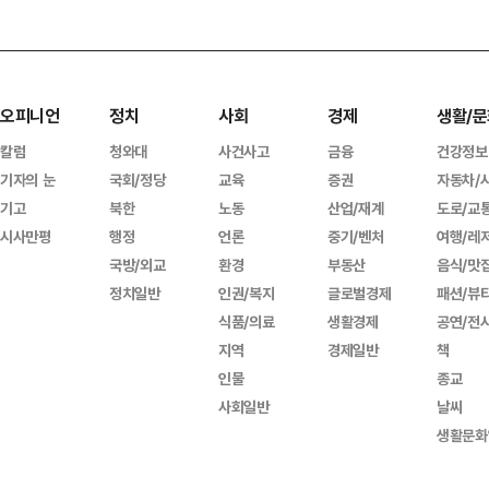
오피니언
정치
사회
경제
생활/문
칼럼
청와대
사건사고
금융
건강정보
기자의 눈
국회/정당
교육
증권
자동차/
기고
북한
노동
산업/재계
도로/교
시사만평
행정
언론
중기/벤처
여행/레
국방/외교
환경
부동산
음식/맛
정치일반
인권/복지
글로벌경제
패션/뷰
식품/의료
생활경제
공연/전
지역
경제일반
책
인물
종교
사회일반
날씨
생활문화