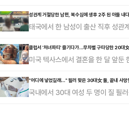
권과 국민이 싸우면 끝내 국민이 이긴
과 부채는 각각 5000만~1억달러(한
에서 데일리안 여론조사를 공유했다
성관계 거절당한 남편, 복수심에 생후 2주 된 아들 내
국의 연방 파산법 '챕터 11'은 기업
태국에서 한 남성이 출산 직후 성관
들에게 뭇매를 맞는 일이 벌어졌다.이
무를 재조정하는 절차다.매체에 따르
2주 된 아들을 숲에 내다 버린 후 
래도 역사는 전진한다'라는 제하의 
트푸드…
일(현지시간) 사우스차이나모닝포스트
클럽서 '처녀파티' 즐기다가…무차별 구타당한 20대
후퇴하지 않는다. 멈추지도 않는다"고
미국 텍사스에서 결혼을 한 달 앞둔 
생후 2주 된 아기를 야생에 버린 혐
하다. 역사와 국민은 동행하며 승리
(bachelorette party)'를 즐
바나나 농장으로 데리고 간 뒤 바닥에
날. 국민와 역사의 승…
사건이 발생했다.30일(현지시간) 데
"어디에 넣었길래…" 필러 맞은 30대女 둘, 끝내 사
고 친구 집에 있는 아내 오라타이(2
국내에서 30대 여성 두 명이 질 필
시께 댈러스의 한 클럽에서 인근에서 
는 협박 메시지였다고.충격을 받은 
통해 공개됐다.서울대의대 법의학과,
자에게 주먹으로 맞아 그대로 쓰러졌
다. 신고…
월 한국법의학저널에 실은 논문에서 질
티를 즐긴 후 클럽에서 나와 택시를
와 35세 여성 B씨의 부검 사례를 
리날디를 무차별 폭행했다. 리날디는 