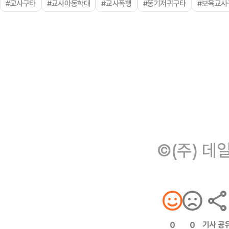
#교사구타
#교사아동학대
#교사폭행
#똥기저귀구타
#보육교사
©(주) 데
기사 공
0
0