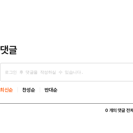
질 필러 주사를 맞고 귀가하는 도중 
…
원했다. 그는 실신 전 심장이 과도
것으로 전해진다.A씨는 7개월 간 필
에 주사한 상태…
댓글
최신순
찬성순
반대순
0 개의 댓글 전