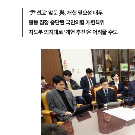
'尹 선고' 앞둔 與, 개헌 필요성 대두
활동 잠정 중단된 국민의힘 개헌특위
지도부 의지대로 '개헌 추진'은 어려울 수도