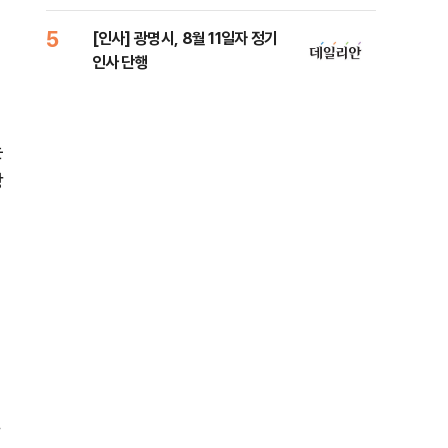
원 
5
10
[인사] 광명시, 8월 11일자 정기
[단
러
인사 단행
1%
는
강
선