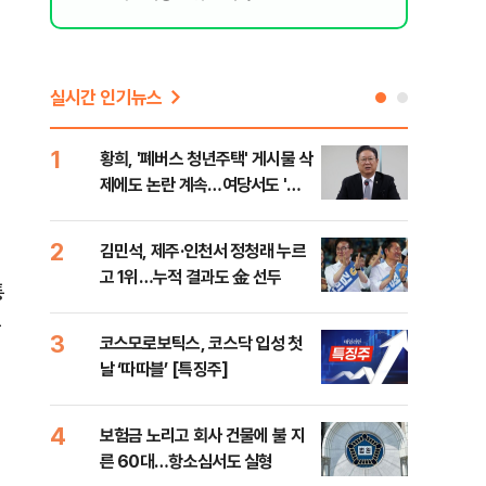
실시간 인기뉴스
1
6
황희, '폐버스 청년주택' 게시물 삭
李,
제에도 논란 계속…여당서도 '내
국민
로남불' 비판
李 
2
7
김민석, 제주·인천서 정청래 누르
정청
고 1위…누적 결과도 金 선두
판"
통
민석
는
3
8
코스모로보틱스, 코스닥 입성 첫
[속
날 ‘따따블’ [특징주]
선거
리
4
9
보험금 노리고 회사 건물에 불 지
"정
른 60대…항소심서도 실형
도 