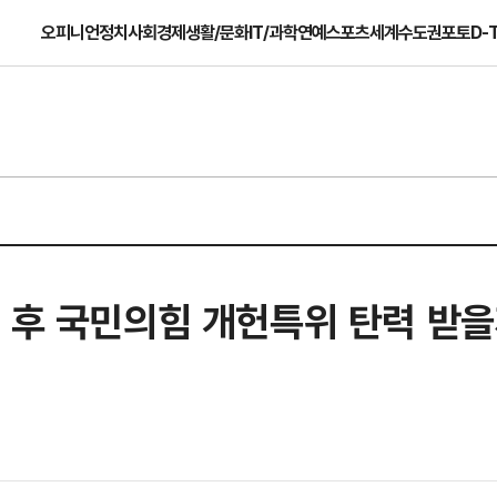
오피니언
정치
사회
경제
생활/문화
IT/과학
연예
스포츠
세계
수도권
포토
D-
고 후 국민의힘 개헌특위 탄력 받