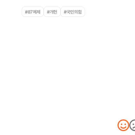
#87체제
#개헌
#국민의힘