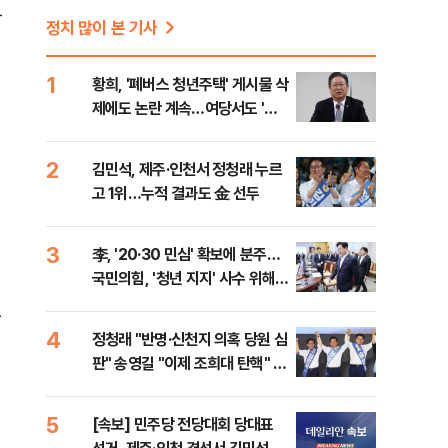
등
정치 많이 본 기사
1
황희, '폐버스 청년주택' 게시물 삭
제에도 논란 계속…여당서도 '내
로남불' 비판
2
김민석, 제주·인천서 정청래 누르
고 1위…누적 결과도 金 선두
3
李, '20·30 민심' 확보에 분주…
국민의힘, '청년 지지' 사수 위해
李 견제 사활
문
4
정청래 "반명·신천지 의혹 당원 심
진
판" 송영길 "이제 조희대 탄핵" 김
민석 "대체불가 민주당"
5
[속보] 민주당 전당대회 당대표