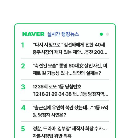
실시간 랭킹뉴스
1
6
“다시 시청으로” 김선태에게 전한 40세
김민석, 
충주시장의 재치 있는 제안…추천 2000
누적 결과
개
2
7
"숙련된 모습" 통영 60대女 살인사건, 미
"정청래,
제로 갈 가능성 있나…범인의 실체는?
말라"…친
격돌
3
8
1236회 로또 1등 당첨번호
최악의 
'12·18·21·29·34·38'번…1등 당첨지역
낮 최고 
어디?
4
9
"출근길에 우연히 복권 샀는데…" 1등 5억
‘탄약 고
원 당첨자 사연은?
색출하라
5
10
경찰, 드라마 '김부장' 제작사 회장 수사…
장애인 밀
자본시장법 위반 의혹
심도 실형