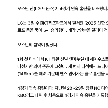
오스틴 딘(LG 트윈스)이 4경기 연속 홈런을 터뜨렸다.
LG는 3일 수원KT위즈파크에서 펼쳐진 ‘2025 신한 
로포 등을 묶어 5-1 승리했다. 개막 7연승을 달리다 
오스틴의 활약이 빛났다.
1회 첫 타석에서 KT 좌완 선발 엔마누엘 데 헤이수스
나섰지만 외야 뜬공에 그쳤다. 세 번째 타석에서 드디어
(149km)를 때려 가운데 펜스 넘어가는 솔로 홈런을 터
4경기 연속 홈런이다. 지난달 28~29일 창원 NC 
KBO리그 데뷔 후 처음으로 4경기 연속 홈런을 기록했