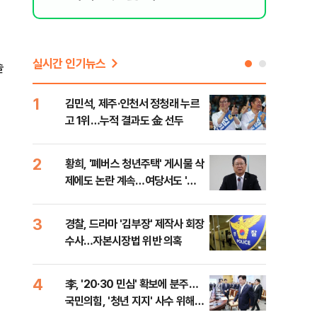
실시간 인기뉴스
솔
1
6
김민석, 제주·인천서 정청래 누르
폐기
고 1위…누적 결과도 金 선두
60
2
7
황희, '폐버스 청년주택' 게시물 삭
[속
제에도 논란 계속…여당서도 '내
선거
로남불' 비판
리
3
8
경찰, 드라마 '김부장' 제작사 회장
[인
수사…자본시장법 위반 의혹
인사
4
9
李, '20·30 민심' 확보에 분주…
정청
국민의힘, '청년 지지' 사수 위해
판"