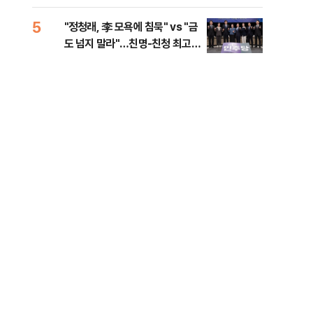
李 견제 사활
민석
5
10
"정청래, 李 모욕에 침묵" vs "금
고수
도 넘지 말라"…친명-친청 최고위
27
원 후보, 제주서 격돌