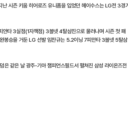
. 지난 시즌 키움 히어로즈 유니폼을 입었던 헤이수스는 LG전 3경
피안타 3실점(1자책점) 3볼넷 4탈삼진으로 물러나며 시즌 첫 패
완봉승을 거둔 LG 선발 임찬규는 5.2이닝 7피안타 3볼넷 5탈삼
즈덤은 같은 날 광주-기아 챔피언스필드서 펼쳐진 삼성 라이온즈전