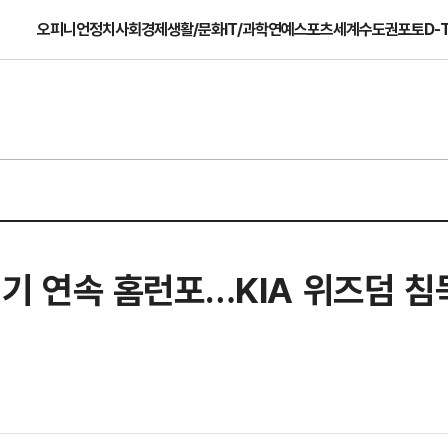
오피니언
정치
사회
경제
생활/문화
IT/과학
연예
스포츠
세계
수도권
포토
D-
4경기 연속 홈런포…KIA 위즈덤 침