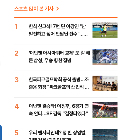
스포츠 많이 본 기사
1
한식 신고식! 7번 단 이강인 "난
발전하고 싶어 안달난 선수"…9
일 맨시티전 출격
2
‘이번엔 아시아쿼터 교체’ 또 칼 빼
든 삼성, 우승 향한 집념
지
3
한국파크골프학회 공식 출범…조
준용 회장 "파크골프의 산업적 성
장 돕겠다"
4
이번엔 결승타! 이정후, 6경기 연
속 안타…SF 감독 “결정타였다”
5
우리 맨시티인데? 텅 빈 상암벌,