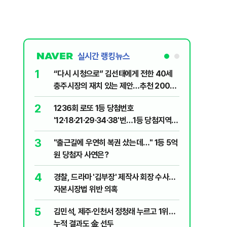
실시간 랭킹뉴스
1
6
“다시 시청으로” 김선태에게 전한 40세
정청래 "
충주시장의 재치 있는 제안…추천 2000
길 "이제
개
민주당"
2
7
1236회 로또 1등 당첨번호
"정청래,
'12·18·21·29·34·38'번…1등 당첨지역
말라"…친
어디?
격돌
3
8
"출근길에 우연히 복권 샀는데…" 1등 5억
710대 
원 당첨자 사연은?
지는 ‘특
4
9
경찰, 드라마 '김부장' 제작사 회장 수사…
최악의 
자본시장법 위반 의혹
낮 최고 
5
10
김민석, 제주·인천서 정청래 누르고 1위…
"숙련된 
누적 결과도 金 선두
제로 갈 