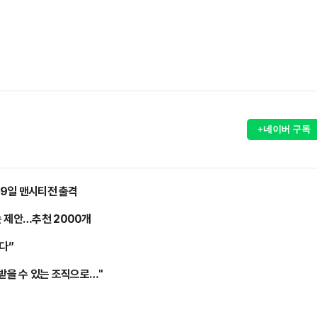
)
+네이버 구독
…9일 맨시티전 출격
는 제안…추천 2000개
다”
 받을 수 있는 조직으로…"