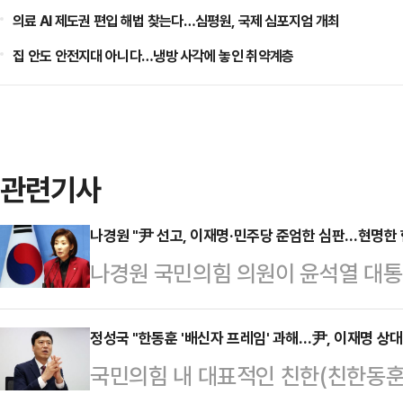
의료 AI 제도권 편입 해법 찾는다…심평원, 국제 심포지엄 개최
집 안도 안전지대 아니다…냉방 사각에 놓인 취약계층
관련기사
나경원 "尹 선고, 이재명·민주당 준엄한 심판…현명한 
나경원 국민의힘 의원이 윤석열 대통
헌법재판소의 선고는 단순히 대통령 
민주당을 정조준했다.나경원 의원은 
정성국 "한동훈 '배신자 프레임' 과해…尹, 이재명 상대
국민의힘 내 대표적인 친한(친한동훈
심판은) 이재명·민주당의 '의회 독재