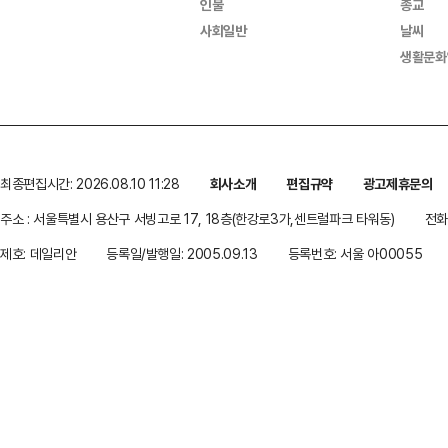
인물
종교
사회일반
날씨
생활문화
최종편집시간: 2026.08.10 11:28
회사소개
편집규약
광고제휴문의
주소 : 서울특별시 용산구 서빙고로 17, 18층(한강로3가,센트럴파크 타워동)
전화 
제호: 데일리안
등록일/발행일: 2005.09.13
등록번호: 서울 아00055