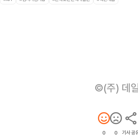
©(주) 데
기사 공
0
0