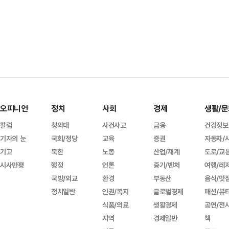
오피니언
정치
사회
경제
생활/문
칼럼
청와대
사건사고
금융
건강정보
기자의 눈
국회/정당
교육
증권
자동차/
기고
북한
노동
산업/재계
도로/교
시사만평
행정
언론
중기/벤처
여행/레
국방/외교
환경
부동산
음식/맛
정치일반
인권/복지
글로벌경제
패션/뷰
식품/의료
생활경제
공연/전
지역
경제일반
책