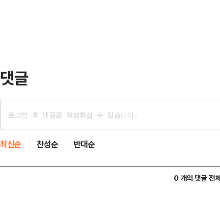
다.현장에서 유서는 발견되지 않았다
의 단호한 거부"라고…
가족 없이 단둘이 살아온 것으로 전해
사망한 것으로 확인됐다.경찰은 유족
체적인 사망 경…
댓글
최신순
찬성순
반대순
0 개의 댓글 전