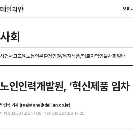
오피
사회
사건사고
교육
노동
언론
환경
인권/복지
식품/의료
지역
인물
사회일반
노인인력개발원, ‘혁신제품 임차 
박진석 기자 (realstone@dailian.co.kr)
입력 2025.04.03 17:05 수정 2025.04.03 17:05