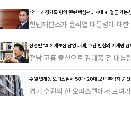
'배신자 프레임'에 갇혔다는 주장에 
심판이자, 법치주의·헌정질서 파괴 행
리 보수는 이재명을 이길 수 있는 
"역대 최장기록 평의 尹탄핵심판…'4대 4' 결론 가능성
을 계속해 정략탄핵과 국정마비·거리
헌법재판소가 윤석열 대통령에 대한 
(한 전 대표의 대권 가도에) 그렇게
환에 몰아넣을 것인지를 결정하는 재판
시로 지정하면서 헌법재판관 8인의 
고 일축했다.정성국 의원은 3일 YT
선에 대한 의…
변론종결 이후 역대 최장시간 평의가
장성민 "4·2 재보선 담양 패배, 호남 민심의 이재명 탄
생각하는 보수층은) 숫자가 일정 부분
전남 고흥 출신으로 김대중 전 대통령
닌 인용 4, 기각 혹은 각하 4의 '4
야 하지만 그것 때문에 위축될 필요는
장성민 전 의원(전 대통령실 미래전략
지 않다고 전망했다. 다만 일각에서는
한 전 …
서 더불어민주당 후보가 패배한 것은
수원 인계동 오피스텔서 50대·20대 모녀 추락해 숨진
재법 개정 추진, 마은혁 헌법재판관 
경기 수원의 한 오피스텔에서 모녀가 
명령이라고 규정했다.장성민 전 의원
가 진행되면서 일부 재판관이 의견을 
42분께 경기도 수원시 팔달구 인계
이 담양 선거에서 패배한 것은 이재
조계…
성 2명이 숨진 채 발견됐다.경찰에
판이자, 국정을 마비시키고 내란탄핵
50대 여성 A 씨와 그의 딸인 20대
란몰이 정치에 대한 엄중한 타작"이