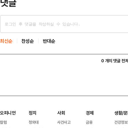
댓글
최신순
찬성순
반대순
0 개의 댓글 전
오피니언
정치
사회
경제
생활/문
칼럼
청와대
사건사고
금융
건강정보