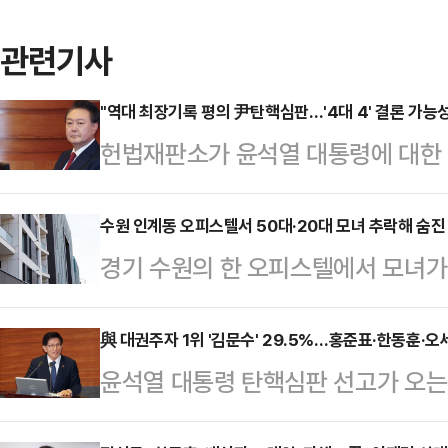
관련기사
"역대 최장기록 평의 尹탄핵심판…'4대 4' 결론 가능성
헌법재판소가 윤석열 대통령에 대한 
시로 지정하면서 헌법재판관 8인의 
변론종결 이후 역대 최장시간 평의가
수원 인계동 오피스텔서 50대·20대 모녀 추락해 숨진
경기 수원의 한 오피스텔에서 모녀가 
닌 인용 4, 기각 혹은 각하 4의 '4
42분께 경기도 수원시 팔달구 인계
지 않다고 전망했다. 다만 일각에서는
성 2명이 숨진 채 발견됐다.경찰에
與 대권주자 1위 '김문수' 29.5%…홍준표·한동훈·오
재법 개정 추진, 마은혁 헌법재판관 
윤석열 대통령 탄핵심판 선고가 오는 
50대 여성 A 씨와 그의 딸인 20대
가 진행되면서 일부 재판관이 의견을 
가장 유력한 여권 대권주자로 김문수 
다.현장에서 유서는 발견되지 않았다
조계…