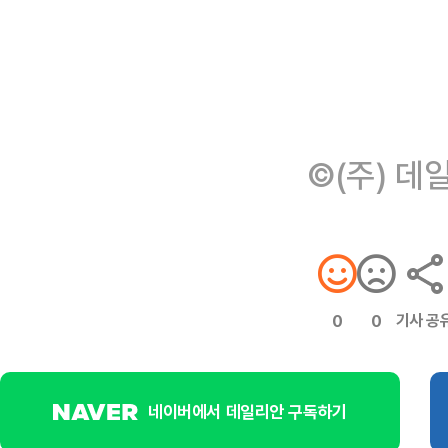
©(주) 데
기사 공
0
0
네이버에서 데일리안 구독하기