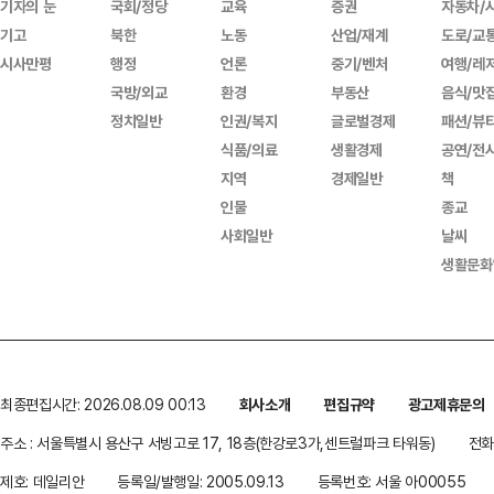
기자의 눈
국회/정당
교육
증권
자동차/
기고
북한
노동
산업/재계
도로/교
시사만평
행정
언론
중기/벤처
여행/레
국방/외교
환경
부동산
음식/맛
정치일반
인권/복지
글로벌경제
패션/뷰
식품/의료
생활경제
공연/전
지역
경제일반
책
인물
종교
사회일반
날씨
생활문화
최종편집시간: 2026.08.09 00:13
회사소개
편집규약
광고제휴문의
주소 : 서울특별시 용산구 서빙고로 17, 18층(한강로3가,센트럴파크 타워동)
전화 
제호: 데일리안
등록일/발행일: 2005.09.13
등록번호: 서울 아00055