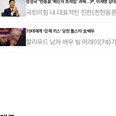
뒤로 홍준표 대구광역시장·한동훈 국민
정성국 "한동훈 '배신자 프레임' 과해…尹, 이재명 상대
가족 없이 단둘이 살아온 것으로 전해
국민의힘 내 대표적인 친한(친한동훈
별시장(8.0%) 순으로 높은 응답
사망한 것으로 확인됐다.경찰은 유족
'배신자 프레임'에 갇혔다는 주장에 
여론조사공정㈜에 의뢰해 지난 3월 31
체적인 사망 경…
리 보수는 이재명을 이길 수 있는 
70대에게 ‘강제 키스’ 당한 톱스타 女배우
을 통해 국민의힘 지지층 및 무당층 
할리우드 남자 배우 빌 머레이(74)가
(한 전 대표의 대권 가도에) 그렇게
될 경우 범여권 대선 후보로 누가 가
스’를 해 논란이 일고 있다.2일 데
고 일축했다.정성국 의원은 3일 YT
동…
영화 ‘더 프렌드(The Friend)’ 
생각하는 보수층은) 숫자가 일정 부분
(Watch What Happens Liv
야 하지만 그것 때문에 위축될 필요는
“극 중 최고의 키스 장면을 소개해달
한 전 …
굴을 움켜쥐고 입맞춤을 퍼부었다.
지었고, 머레이는 만족한 듯 카메라