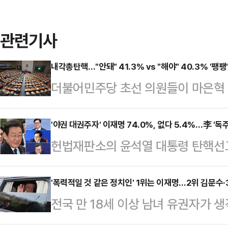
관련기사
내각총탄핵…"안돼" 41.3% vs "해야" 40.3% '팽
더불어민주당 초선 의원들이 마은혁
우 한덕수 대통령 권한대행 국무총
고 밝힌 것과 관련해 '찬성'과 '반대
'야권 대권주자' 이재명 74.0%, 없다 5.4%…李 '독
헌법재판소의 윤석열 대통령 탄핵선고
것으로 나타났다.데일리안이 여론조
더불어민주당 대표가 야권 지지층과 
지난 3월 31일부터 4월 1일까지 무
여론조사에서 74.0%를 기록해 압도
'폭력적일 것 같은 정치인' 1위는 이재명…2위 김문수
따르면, '한 대행과 국무위원 모두 탄핵
전국 만 18세 이상 남녀 유권자가 생
박할수록 지지율도 함께 상승하는 추
탄핵해야 한다'는 응답은 40.3%를
이재명 더불어민주당 대표인 것으로 
명) 가운데 55.8%가 '행정 경험'을,
하면 안 …