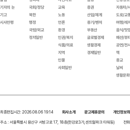
기자의 눈
국회/정당
교육
증권
자동차/
기고
북한
노동
산업/재계
도로/교
시사만평
행정
언론
중기/벤처
여행/레
국방/외교
환경
부동산
음식/맛
정치일반
인권/복지
글로벌경제
패션/뷰
식품/의료
생활경제
공연/전
지역
경제일반
책
인물
종교
사회일반
날씨
생활문화
최종편집시간: 2026.08.06 19:14
회사소개
광고제휴문의
개인정보
주소 : 서울특별시 용산구 서빙고로 17, 18층(한강로3가,센트럴파크 타워동)
전화 