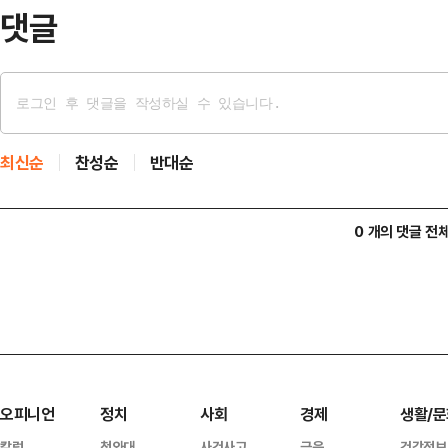
득할 …
댓글
최신순
찬성순
반대순
0 개의 댓글 전
오피니언
정치
사회
경제
생활/문
칼럼
청와대
사건사고
금융
건강정보