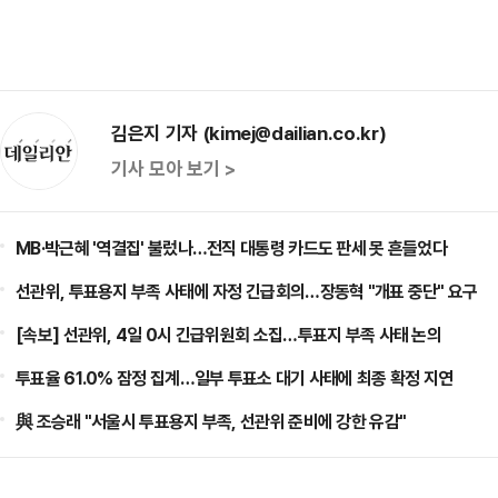
김은지 기자 (kimej@dailian.co.kr)
기사 모아 보기 >
MB·박근혜 '역결집' 불렀나…전직 대통령 카드도 판세 못 흔들었다
선관위, 투표용지 부족 사태에 자정 긴급회의…장동혁 "개표 중단" 요구
[속보] 선관위, 4일 0시 긴급위원회 소집…투표지 부족 사태 논의
투표율 61.0% 잠정 집계…일부 투표소 대기 사태에 최종 확정 지연
與 조승래 "서울시 투표용지 부족, 선관위 준비에 강한 유감"