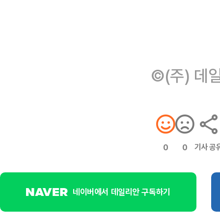
©(주) 데
기사 공
0
0
네이버에서 데일리안 구독하기