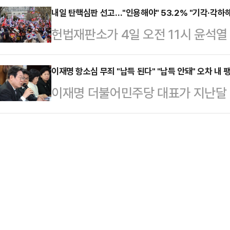
35.5%를 얻으며 여야 유력 정치인
내일 탄핵심판 선고…"인용해야" 53.2% "기각·각하해
로 꼽았다. 반면 정치인의 기본 덕목으
헌법재판소가 4일 오전 11시 윤석
했다.데일리안이 여론조사 전문기관
다. 최근 이 대표가 선거법 위반 사
가운데, 국민 53.2%가 헌재가 윤
부터 4월 1일까지 100% 무선 RDD
법…
고 있는 것으로 나타났다. "기각해야"
이재명 항소심 무죄 "납득 된다" "납득 안돼" 오차 내
폭력적일 것 같은 사람은 누구라고 
이재명 더불어민주당 대표가 지난달 
으나, "인용해야 한다"는 수치보다
35.5%가 이재명 대표를 선택했다.'
죄를 선고 받은 것을 두고 응답자 50
여론조사공정㈜에 의뢰해 지난 3월 
권 …
다. '납득할 수 없는 판결'이라는 응
100% RDD 방식 ARS로 '윤 대
위 내를 기록해 팽팽한 결과를 나타
내려야 한다고 생각하느냐'를 물은 결
조사공정㈜에 의뢰해 지난 3월 31일~
용해야…
식으로 '이재명 대표의 공직선거법 위
판결에 대해서 어떻게 생각하시느냐'를