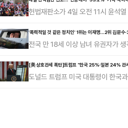
뒤로 홍준표 대구광역시장·한동훈 국민
재법 개정 추진, 마은혁 헌법재판관 
헌법재판소가 4일 오전 11시 윤석
별시장(8.0%) 순으로 높은 응답
가 진행되면서 일부 재판관이 의견을 
가운데, 국민 53.2%가 헌재가 윤
여론조사공정㈜에 의뢰해 지난 3월 31
조계…
고 있는 것으로 나타났다. "기각해야"
'폭력적일 것 같은 정치인' 1위는 이재명…2위 김문수
을 통해 국민의힘 지지층 및 무당층 
전국 만 18세 이상 남녀 유권자가 생
으나, "인용해야 한다"는 수치보다
될 경우 범여권 대선 후보로 누가 가
이재명 더불어민주당 대표인 것으로 
여론조사공정㈜에 의뢰해 지난 3월 
동…
35.5%를 얻으며 여야 유력 정치인
[美 상호관세 폭탄]트럼프 "한국 25%·일본 24% 
100% RDD 방식 ARS로 '윤 대
도널드 트럼프 미국 대통령이 한국과
했다.데일리안이 여론조사 전문기관
내려야 한다고 생각하느냐'를 물은 결
각각 25%와 24%의 상호관세를 
부터 4월 1일까지 100% 무선 RDD
용해야…
통령은 2일(현지시간) 백악관 로즈가
폭력적일 것 같은 사람은 누구라고 
행사를 통해 “한국과 일본의 비관세
35.5%가 이재명 대표를 선택했다.'
게 불리한 무역 관행의 결과로 한국
권 …