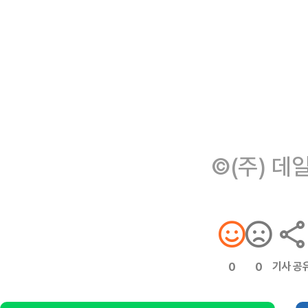
©(주) 데
기사 공
0
0