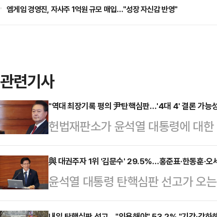
엠게임 경영진, 자사주 1억원 규모 매입…"성장 자신감 반영"
관련기사
"역대 최장기록 평의 尹탄핵심판…'4대 4' 결론 가능성
헌법재판소가 윤석열 대통령에 대한 
시로 지정하면서 헌법재판관 8인의 
변론종결 이후 역대 최장시간 평의가
與 대권주자 1위 '김문수' 29.5%…홍준표·한동훈·오
윤석열 대통령 탄핵심판 선고가 오는 
닌 인용 4, 기각 혹은 각하 4의 '4
가장 유력한 여권 대권주자로 김문수 
지 않다고 전망했다. 다만 일각에서는
내일 탄핵심판 선고…"인용해야" 53.2% "기각·각하해