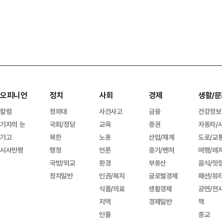
오피니언
정치
사회
경제
생활/문
칼럼
청와대
사건사고
금융
건강정보
기자의 눈
국회/정당
교육
증권
자동차/
기고
북한
노동
산업/재계
도로/교
시사만평
행정
언론
중기/벤처
여행/레
국방/외교
환경
부동산
음식/맛
정치일반
인권/복지
글로벌경제
패션/뷰
식품/의료
생활경제
공연/전
지역
경제일반
책
인물
종교