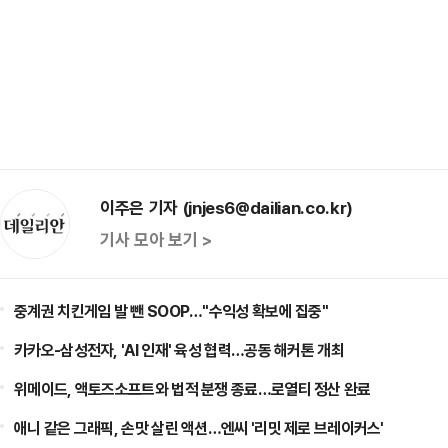
이주은 기자 (jnjes6@dailian.co.kr)
기사 모아 보기 >
중계권 치킨게임 발 뺀 SOOP…"수익성 확보에 집중"
카카오-삼성전자, 'AI 인재' 육성 협력…공동 해커톤 개최
위메이드, 액토즈소프트와 법적 분쟁 종료…로열티 정산 완료
애니 같은 그래픽, 손맛 살린 액션…엔씨 '리밋 제로 브레이커스'