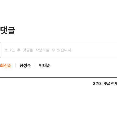
자국에서 생산한다. 일본도 94%를
어 “도요타는 외국(제3국)에서 만든
제너럴모터스(GM)…
댓글
최신순
찬성순
반대순
0 개의 댓글 전