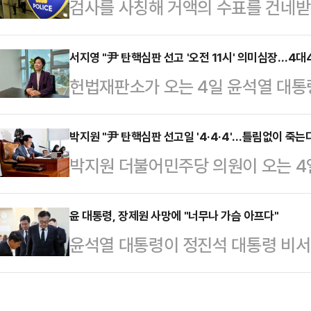
검사를 사칭해 거액의 수표를 건네
현안 관리에 집중하겠다는 취지로 보
된 수표를 찢어 쓰레기통에 버렸다가
영세 비상대책위원장과 권성동 원내대
찰서에 따르면 경찰은 전화금융사기
서지영 "尹 탄핵심판 선고 '오전 11시' 의미심장…4대
기로 최종 결정했다.권 원내대표는 
헌법재판소가 오는 4일 윤석열 대통
내려 한 혐의(전기통신금융사기 피해
"4일 윤 대통령의 선고가 예정돼 있
국민의힘 원내대변인이자 사무처 당료
반)로 60대 A씨를 입건했다.A씨는
했다.국민의힘 관계자도…
원이 탄핵 기각을 예상했다.서지영 국
박지원 "尹 탄핵심판 선고일 '4·4·4'…틀림없이 죽는
과 검사 등을 사칭해 B씨로부터 1억
박지원 더불어민주당 의원이 오는 4
쇼'에서 헌재가 선고기일을 오는 4일 
를 받는다.신고를 접수한 경찰은 즉
선고일과 미신적 요소를 결부해서 윤
시로 잡힌 게 의미심장하다"며 "보통
(CC)TV 영상 등을 바탕…
장을 내놨다.2일 정치권에 따르면 박
윤 대통령, 장제원 사망에 "너무나 가슴 아프다"
견들을 선고할 때 전부 다 읽는데 1
윤석열 대통령이 정진석 대통령 비서
의 뉴스 정면승부'에서 오는 4일 헌
날 것이라는 예측이 있다"고 말했다.
의원의 유가족에게 애도의 뜻을 전했
문에 "8대0, 인용으로 본다"고 답
"한참 5…
백병원 장례식장에 마련된 장 전 의원
이 4월 4일 오전 11시가 아니냐. 오전 