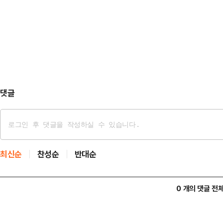
에 윤 대통령께서 비보를 전해 듣고 
사(死)'자가 3개나 들어가 있어 틀
깝고 가슴이 아프다고 말씀하시면서 
의 말씀을 전해드리라고 말씀하셨다"고
구보다 열심히 온 힘을 다해 나를 도
다"라는 말을 두 차…
댓글
최신순
찬성순
반대순
0 개의 댓글 전