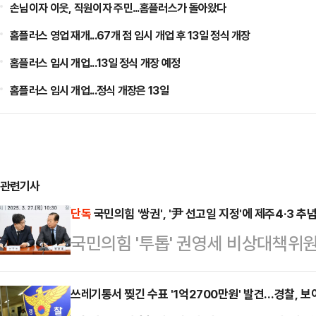
손님이자 이웃, 직원이자 주민...홈플러스가 돌아왔다
홈플러스 영업 재개...67개 점 임시 개업 후 13일 정식 개장
홈플러스 임시 개업...13일 정식 개장 예정
홈플러스 임시 개업...정식 개장은 13일
관련기사
단독
국민의힘 '쌍권', '尹 선고일 지정'에 제주4·3 
국민의힘 '투톱' 권영세 비상대책위
탄핵심판 선고기일 지정 관계로 제주
다. 헌법재판소의 윤 대통령 탄핵심
쓰레기통서 찢긴 수표 '1억2700만원' 발견…경찰, 