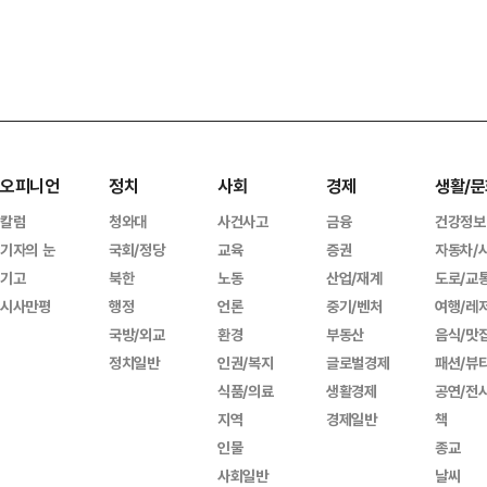
오피니언
정치
사회
경제
생활/문
칼럼
청와대
사건사고
금융
건강정보
기자의 눈
국회/정당
교육
증권
자동차/
기고
북한
노동
산업/재계
도로/교
시사만평
행정
언론
중기/벤처
여행/레
국방/외교
환경
부동산
음식/맛
정치일반
인권/복지
글로벌경제
패션/뷰
식품/의료
생활경제
공연/전
지역
경제일반
책
인물
종교
사회일반
날씨