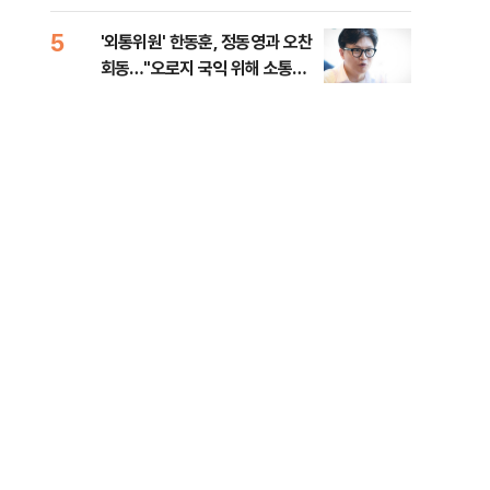
5
10
'외통위원' 한동훈, 정동영과 오찬
무등
회동…"오로지 국익 위해 소통할
대납
것"