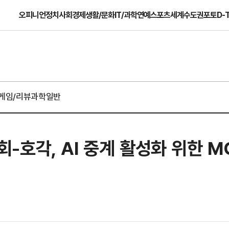
오피니언
정치
사회
경제
생활/문화
IT/과학
연예
스포츠
세계
수도권
포토
D-
게임/리뷰
과학일반
호각, AI 중계 활성화 위한 M