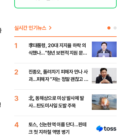
실시간 인기뉴스
자
1
6
李대통령, 20대 지지율 하락 의
[내
식했나…"청년 보편적 지원 문턱
찍는
낮춰야"
2
7
진종오, 돌려차기 피해자 만나 사
북한
과…피해자 "저는 정말 괜찮고 징
사일
계 원치 않아"
발
3
8
北, 동해상으로 미상 발사체 발
레버
생
사…탄도미사일 도발 주목
막히
4
9
토스, 신논현역 이름 단다…핀테
대우
크 첫 지하철 역명 병기
임 