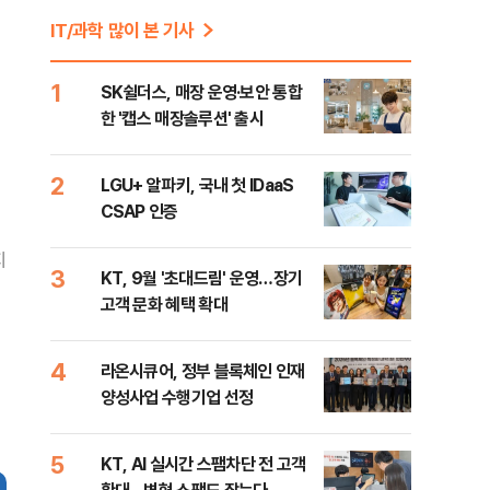
IT/과학 많이 본 기사
1
SK쉴더스, 매장 운영·보안 통합
한 '캡스 매장솔루션' 출시
2
LGU+ 알파키, 국내 첫 IDaaS
CSAP 인증
지
3
KT, 9월 '초대드림' 운영…장기
고객 문화 혜택 확대
4
라온시큐어, 정부 블록체인 인재
양성사업 수행기업 선정
5
KT, AI 실시간 스팸차단 전 고객