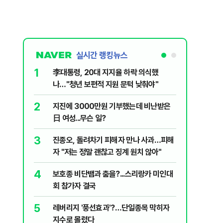
실시간 랭킹뉴스
1
6
李대통령, 20대 지지율 하락 의식했
'화장실서
나…"청년 보편적 지원 문턱 낮춰야"
기하던 男
2
7
지진에 3000만원 기부했는데 비난받은
"41도 넘
日 여성...무슨 일?
가 경고한
3
8
진종오, 돌려차기 피해자 만나 사과…피해
정청래, 
자 "저는 정말 괜찮고 징계 원치 않아"
대고 대통
4
9
보호종 비단뱀과 춤을?...스리랑카 미인대
"우리가 
회 참가자 결국
다" 허지
5
10
레버리지 '풍선효과'?…단일종목 막히자
北, 동해
지수로 몰렸다
사일 도발