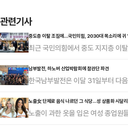
관련기사
중도층 이탈 조짐에…국민의힘, 2030대 목소리에 귀 '
최근 국민의힘에서 중도 지지층 이탈
층 비중이 큰 청년들의 목소리를 직접
이러한 행보가 중도층 지지도 하락을
남부발전, 하노버 산업박람회에 참관단 파견
한국남부발전은 이달 31일부터 다음
에너지경제신문 의뢰로 지난 26∼28
노버 산업박람회 2025'에 임직원 
한 여론조사에 따르면, 자신의 이념
노버 산업박람회는 매년 약 60개국에
노출女 단체로 음식 나르던 그 식당…성 상품화 시달
52.1%는 더불어민주당을, 26.2
노출이 과한 옷을 입은 여성 종업원
이상의 관람객이 찾는 세계 최대 규
주일 전과 비교하면 중도층의 민주당 
국의 캐주얼 다이닝 브랜드 '후터스 
'Energizing a Sustainable I
6.8%p 줄었다.중…