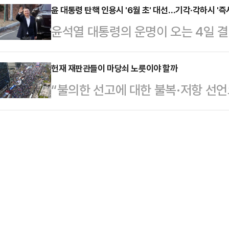
내 파산 보호를 신청했다.1일 BBC 
윤 대통령 탄핵 인용시 '6월 초' 대선…기각·각하시 '즉
등 최신 기술 솔루션이 중점적으로 
윤석열 대통령의 운명이 오는 4일 
사스 북부 지방법원에 챕터 11 파산
에 발전, 안전, ICT 등 분야별 전
용'하면 6월 초 장미 대선이 치러진다.
과 부채는 각각 5000만~1억달러(한
통령직에 복귀한다.1일 헌재는 오는 
헌재 재판관들이 마당쇠 노릇이야 할까
국의 연방 파산법 '챕터 11'은 기업
“불의한 선고에 대한 불복·저항 선언
정에서 윤 대통령 탄핵 심판 선고기일
무를 재조정하는 절차다.매체에 따르
불어민주당 박홍근 의원이 1일 페이
계엄 사태 이후 122일, 12월 14일 
트푸드…
가 윤석열 대통령 탄핵심판 선고일을
달 25일 변론 절차를 종결하고 재판
(뉴시스, 4.1).이 제목은 시간이 
의 탄핵 인용 결정 시 윤 대통령은 
언으로 ‘위헌 릴레이’를 멈춰 세웁시
니어서 짐작만 할 뿐이다). ‘불의한
모욕적인 말인지를 깨달은 건가? 헌