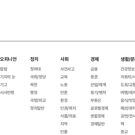
오피니언
정치
사회
경제
생활/문
칼럼
청와대
사건사고
금융
건강정보
기자의 눈
국회/정당
교육
증권
자동차/
기고
북한
노동
산업/재계
도로/교
시사만평
행정
언론
중기/벤처
여행/레
국방/외교
환경
부동산
음식/맛
정치일반
인권/복지
글로벌경제
패션/뷰
식품/의료
생활경제
공연/전
지역
경제일반
책
인물
종교