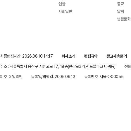
인물
종교
사회일반
날씨
생활문화
최종편집시간: 2026.08.10 14:17
회사소개
편집규약
광고제휴문의
주소 : 서울특별시 용산구 서빙고로 17, 18층(한강로3가,센트럴파크 타워동)
전화 
제호: 데일리안
등록일/발행일: 2005.09.13
등록번호: 서울 아00055