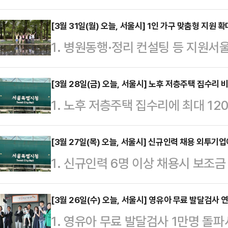
정에서 경제적 부담을 덜어주기 위해
업'을 한다고 1일 밝혔다.이달부터
[3월 31일(월) 오늘, 서울시] 1인 가구 맞춤형 지원 확
1. 병원동행·정리 컨설팅 등 지원서
차상위계층, 한부모가족은 마리당 5
도록 '정리 컨설팅'과 '병원동행 서비
비스를 받을 수 있다. 기본 장례서비스
업을 가동한다고 31일 밝혔다.일상
[3월 28일(금) 오늘, 서울시] 노후 저층주택 집수리 
봉안 및 인도 과정이 포함된다. 올
1. 노후 저층주택 집수리에 최대 1
리교실, 안심장비 지원, AI 기반 지
다.민간시설의 동물장례비는 마리당 
주자를 위한 '안심 집수리 보조사업'
있다. 병원동행 서비스는 기존 주 2
보호자 부담금 5만원과 서울시 …
다.지원 대상은 서울시 전역의 10년
[3월 27일(목) 오늘, 서울시] 신규인력 채용 외투기업
능형 CCTV 1800대를 신설하고 서
1. 신규인력 6명 이상 채용시 보조
거 취약가구가 거주하는 주택, 반지하
한다.자립지원 분야로는 정리수납 컨
인 투자기업 가운데 6명 이상을 신
된 옥탑방, 주택성능개선지원구역 내 
가…
27일 밝혔다. 8대 신성장동력산업은
[3월 26일(수) 오늘, 서울시] 영유아 무료 발달검사 
단열·방수·창호·설비 등 내부 성능개
1. 영유아 무료 발달검사 1만명 돌
니스 서비스, 패션·디자인, 금융업,
전시설 설치, 내부 단차 제거·안전 