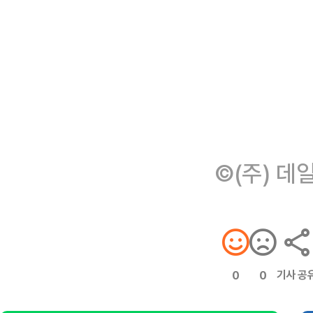
©(주) 데
기사 공
0
0