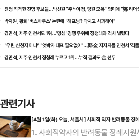
친청 직격한 친명 후보들…박선원 "주석야청, 당원 모욕" 임미애 "鄭 리더
박지원, 황희 '버스하우스' 논란에 "해프닝? 닥치고 사과해야"
김민석, 제주·인천서도 1위…'명심' 경쟁 우위에 정청래와 격차 벌렸다
"우린 신천지 아냐" "엇박자 대표 필요없어"…鄭·金 지지자들 인천서 '격돌
김민석, 제주·인천서 정청래 누르고 1위…누적 결과도 金 선두
관련기사
[4월 1일(화) 오늘, 서울시] 사회적 약자 반려동물 장
1. 사회적약자의 반려동물 장례지