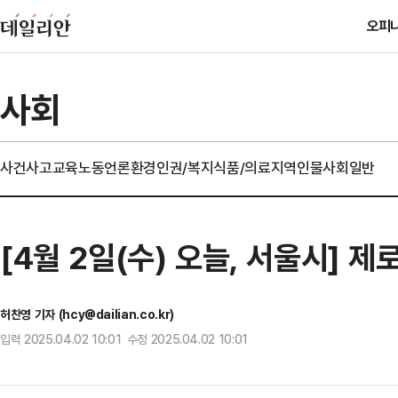
오피
사회
사건사고
교육
노동
언론
환경
인권/복지
식품/의료
지역
인물
사회일반
[4월 2일(수) 오늘, 서울시] 
허찬영 기자 (hcy@dailian.co.kr)
입력 2025.04.02 10:01 수정 2025.04.02 10:01