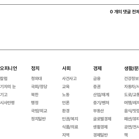
0 개의 댓글 전
오피니언
정치
사회
경제
생활/문
칼럼
청와대
사건사고
금융
건강정보
기자의 눈
국회/정당
교육
증권
자동차/
기고
북한
노동
산업/재계
도로/교
시사만평
행정
언론
중기/벤처
여행/레
국방/외교
환경
부동산
음식/맛
정치일반
인권/복지
글로벌경제
패션/뷰
식품/의료
생활경제
공연/전
지역
경제일반
책