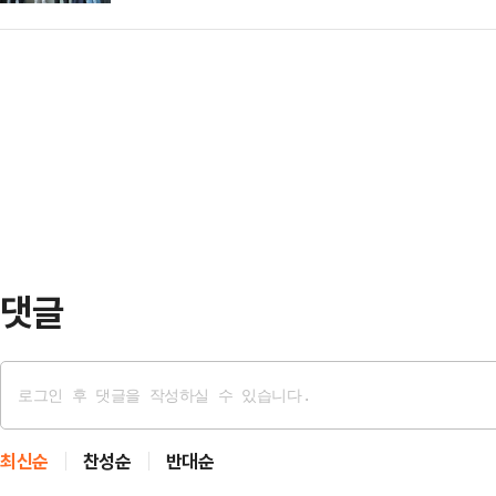
연령을 확대하고, 검사 결과 도움·
투자 비율 30% 이상이면서 2024
취…
강화하는 등 센터 운영을 한 단계 
명을 초과한 기업이 지원 대상이며, 
후 지난달 28일까지 영유아 1만13
보조금이 나간다.보조금 수령 기업은 
았다. 검사 결과 관찰이 필요한 아
인원 …
프로그램인 '발달놀이터'에 참여하도
심화평가 등 검사 결과에 따른 사후관
는 어린이…
댓글
최신순
찬성순
반대순