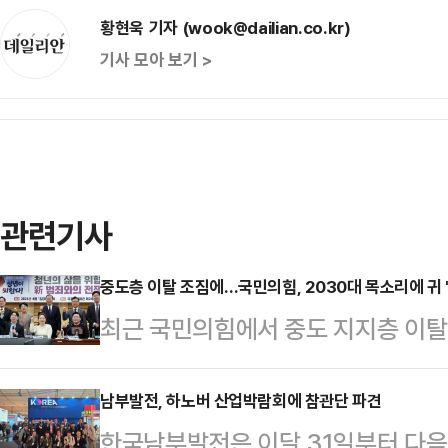
황현욱 기자 (wook@dailian.co.kr)
기사 모아 보기 >
관련기사
중도층 이탈 조짐에…국민의힘, 2030대 목소리에 귀 '
최근 국민의힘에서 중도 지지층 이탈
층 비중이 큰 청년들의 목소리를 직접
이러한 행보가 중도층 지지도 하락을
남부발전, 하노버 산업박람회에 참관단 파견
한국남부발전은 이달 31일부터 다음
에너지경제신문 의뢰로 지난 26∼28