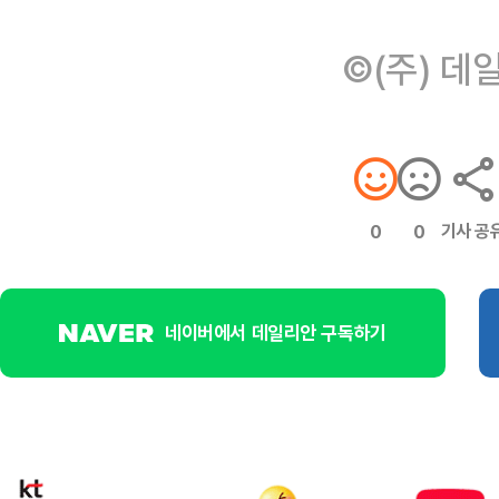
©(주) 데
기사 공
0
0
네이버에서 데일리안 구독하기