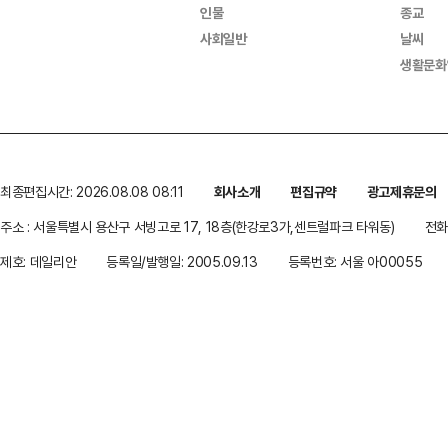
인물
종교
사회일반
날씨
생활문화
최종편집시간: 2026.08.08 08:11
회사소개
편집규약
광고제휴문의
주소 : 서울특별시 용산구 서빙고로 17, 18층(한강로3가,센트럴파크 타워동)
전화 
제호: 데일리안
등록일/발행일: 2005.09.13
등록번호: 서울 아00055