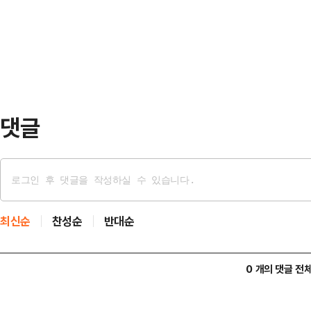
병원에 이송됐으나 결국 숨졌다.경찰
입장을 견지해왔다. 탄핵심판을 앞두
사했던 것으로 전해졌다.
다는 이유에서다.…
댓글
최신순
찬성순
반대순
0 개의 댓글 전