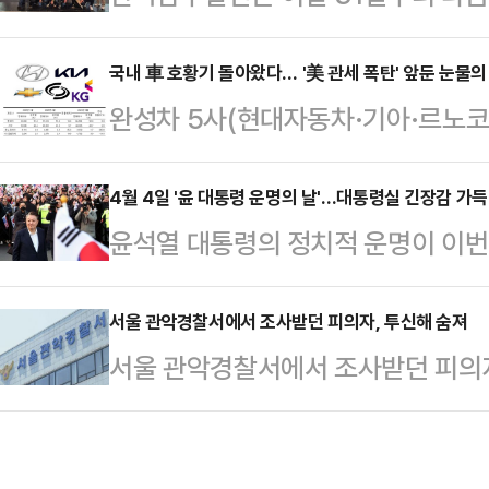
노버 산업박람회 2025'에 임직원 
한 여론조사에 따르면, 자신의 이념
노버 산업박람회는 매년 약 60개국에
국내 車 호황기 돌아왔다… '美 관세 폭탄' 앞둔 눈물의 
52.1%는 더불어민주당을, 26.2
완성차 5사(현대자동차·기아·르노코
이상의 관람객이 찾는 세계 최대 규
주일 전과 비교하면 중도층의 민주당 
장에서 두 달 연속 판매 성장에 성공
'Energizing a Sustainable I
6.8%p 줄었다.중…
모양새다. 연초부터 쏟아진 각종 신차
4월 4일 '윤 대통령 운명의 날'…대통령실 긴장감 가득
등 최신 기술 솔루션이 중점적으로 
윤석열 대통령의 정치적 운명이 이번
보조금 등에 힘입어 1분기부터 신차
에 발전, 안전, ICT 등 분야별 전
오전 11시 헌재 대심판정에서 윤 
경우에도 3월까지 전반적으로 높은 
1일 밝혔다. 국회에서 탄핵소추안이 
서울 관악경찰서에서 조사받던 피의자, 투신해 숨져
게 마무리했다. 이달 3일부터 미국향
서울 관악경찰서에서 조사받던 피의
38일 만이다.대통령실 관계자는 이
출량 변동이 불가피하기 때문이다. 
건이 발생했다.1일 경찰에 따르면 이
과 마찬가지로 차분하게 헌재의 결정을
한국GM의 변동이 클 …
사받던 피의자 A씨가 건물 4층 테
대통령이 서울구치소에서 석방된 이