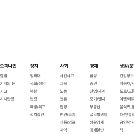
오피니언
정치
사회
경제
생활/문
칼럼
청와대
사건사고
금융
건강정보
기자의 눈
국회/정당
교육
증권
자동차/
기고
북한
노동
산업/재계
도로/교
시사만평
행정
언론
중기/벤처
여행/레
국방/외교
환경
부동산
음식/맛
정치일반
인권/복지
글로벌경제
패션/뷰
식품/의료
생활경제
공연/전
지역
경제일반
책