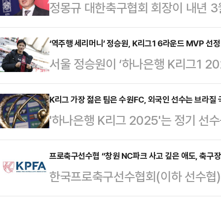
정몽규 대한축구협회 회장이 내년 3
승점 16(5승 1무 1패)으로 2위 김천
끌게 됐다.EAFF는 지난달 30일 
리며 독주 채비를 갖췄다. 반면 울산은
의를 표명한 다지마 고조 EAFF 회
‘역주행 세리머니’ 정승원, K리그1 6라운드 MVP 선정
자리를 유지했다.이날 맞대결의 주
서울 정승원이 ‘하나은행 K리그1 20
선임한다고 밝혔다.EAFF는 오는 7
활약하며 K리그1 3연패의 주역이었
은 지난달 29일 서울월드컵경기장에서
몽규 회장은 일단 임시 회장을 맡은 
로…
도움을 기록하며 서울의 3-2 승리를
K리그 가장 젊은 팀은 수원FC, 외국인 선수는 브라질 
3월까지 임기의 정식 회장직을 맡게
'하나은행 K리그 2025'는 정기 선수
은 발리슛으로 극적인 동점골을 성공시
“EAFF는 2년마다 EAFF챔피언십
507명으로 총 990명의 선수가 올
결승골을 돕는 맹활약을 펼쳤다.특히
을 맡는다는 방…
선수 수는 전년도 정기 등록 기간에 
프로축구선수협 “창원 NC파크 사고 깊은 애도, 축구장
45분 극적인 동점골을 성공시킨 뒤
한국프로축구선수협회(이하 선수협)은
올해부터 화성이 K리그2에 새로 참
가 오른쪽 귀에 손을 갖다대는 다소
에서 발생한 구조물 낙하 사고와 관련
선수 중 국내 선수는 883명, 외국인
서기도 했다.정승…
츠 현장의 안전 점검 강화를 촉구했다
기 등록 기간 대비 49명, 외국인 선