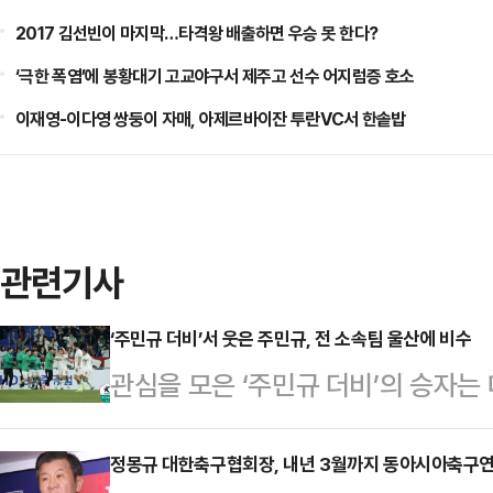
2017 김선빈이 마지막…타격왕 배출하면 우승 못 한다?
‘극한 폭염’에 봉황대기 고교야구서 제주고 선수 어지럼증 호소
이재영-이다영 쌍둥이 자매, 아제르바이잔 투란VC서 한솥밥
관련기사
‘주민규 더비’서 웃은 주민규, 전 소속팀 울산에 비수
관심을 모은 ‘주민규 더비’의 승자
선홍 감독이 이끄는 대전은 1일 오
그1 2025 원정 경기에서 울산에 
정몽규 대한축구협회장, 내년 3월까지 동아시아축구