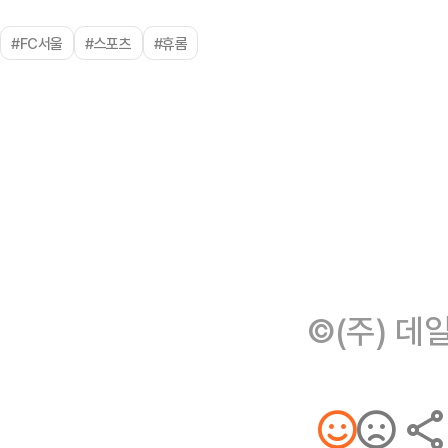
#FC서울
#스포츠
#휴롬
©(주) 데