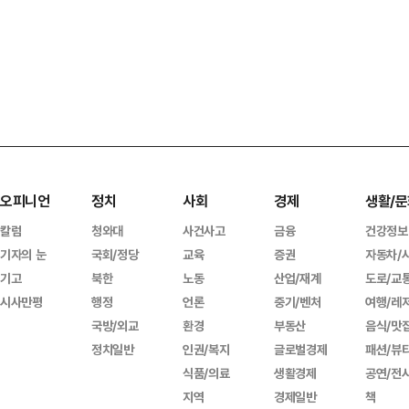
오피니언
정치
사회
경제
생활/문
칼럼
청와대
사건사고
금융
건강정보
기자의 눈
국회/정당
교육
증권
자동차/
기고
북한
노동
산업/재계
도로/교
시사만평
행정
언론
중기/벤처
여행/레
국방/외교
환경
부동산
음식/맛
정치일반
인권/복지
글로벌경제
패션/뷰
식품/의료
생활경제
공연/전
지역
경제일반
책