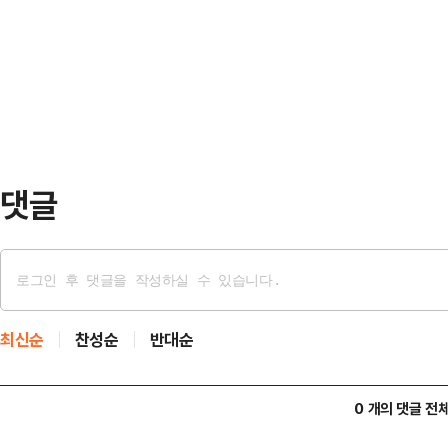
에서는 경기 중 관중석 인근 구조물이
선수 평균 연령은 K리그1 25.9세, 
발생했다. 이 사고로 20대 여성 관중
났으며, 나머지 2명도 치료를 받고 있
40cm의 알루미늄 루버로, 매점 벽
이와 관련…
댓글
최신순
찬성순
반대순
0 개의 댓글 전