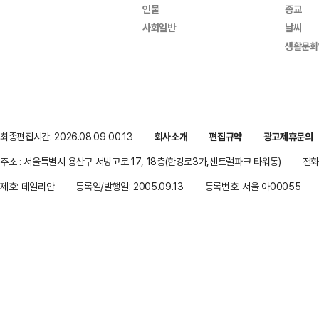
인물
종교
사회일반
날씨
생활문화
최종편집시간: 2026.08.09 00:13
회사소개
편집규약
광고제휴문의
주소 : 서울특별시 용산구 서빙고로 17, 18층(한강로3가,센트럴파크 타워동)
전화 
제호: 데일리안
등록일/발행일: 2005.09.13
등록번호: 서울 아00055