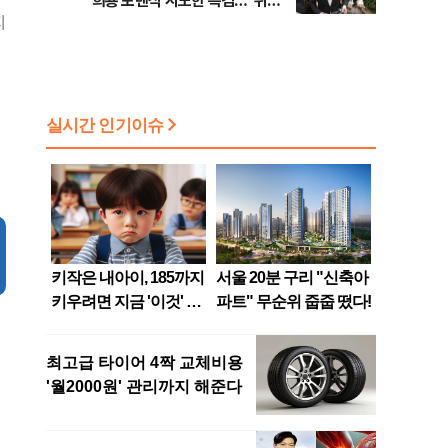
희룡 포렌식 시도한 특검…"위법
지
증거 수집" 지적