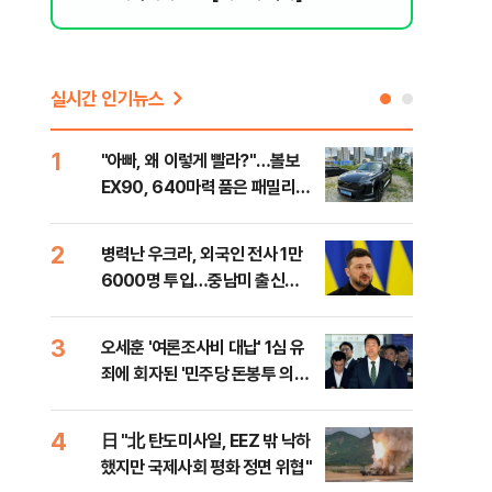
실시간 인기뉴스
1
6
"아빠, 왜 이렇게 빨라?"…볼보
"삼
EX90, 640마력 품은 패밀리카
中창
[시승기]
2
7
병력난 우크라, 외국인 전사 1만
보완
6000명 투입…중남미 출신
은 
40%
3
8
오세훈 '여론조사비 대납' 1심 유
[데
죄에 회자된 '민주당 돈봉투 의
회 
혹'…왜?
대통
나,
4
9
日 "北 탄도미사일, EEZ 밖 낙하
'경
이닉
했지만 국제사회 평화 정면 위협"
조준
점화