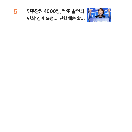
금폭
99
5
10
민주당원 4000명, '박쥐 발언 최
美,
민희' 징계 요청…"단합 훼손 확인
협에
해야"