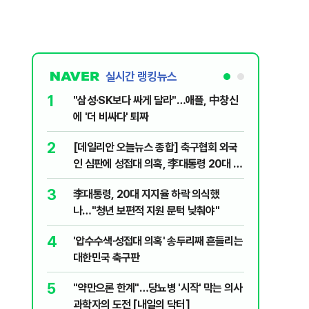
실시간 랭킹뉴스
1
6
"삼성·SK보다 싸게 달라"…애플, 中창신
오세훈 '
에 '더 비싸다' 퇴짜
된 '민주
2
7
[데일리안 오늘뉴스 종합] 축구협회 외국
지진에 
인 심판에 성접대 의혹, 李대통령 20대 지
日 여성..
지율 하락 의식했나, 삼전닉스 올인은 금
3
8
李대통령, 20대 지지율 하락 의식했
보완수사
물, SK하이닉스 프리마켓 시초가 논란 재
나…"청년 보편적 지원 문턱 낮춰야"
몫됐나
점화, 김민석 "과반 승리 가능성 99%" 등
4
9
'압수수색·성접대 의혹' 송두리째 흔들리는
레버리지 
대한민국 축구판
지수로 
5
10
"약만으론 한계"…당뇨병 '시작' 막는 의사
"솟구친 
과학자의 도전 [내일의 닥터]
유공장 화