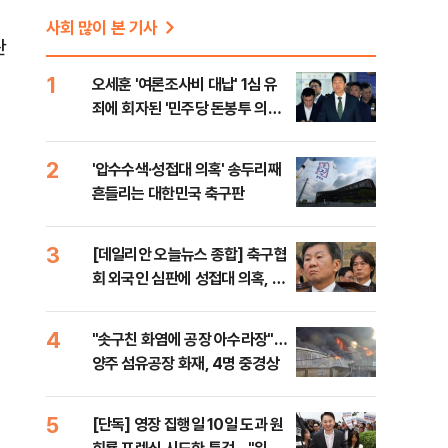
사회 많이 본 기사
판
1
오세훈 '여론조사비 대납' 1심 유
죄에 회자된 '민주당 돈봉투 의
혹'…왜?
2
'압수수색·성접대 의혹' 송두리째
흔들리는 대한민국 축구판
3
[데일리안 오늘뉴스 종합] 축구협
회 외국인 심판에 성접대 의혹, 李
대통령 20대 지지율 하락 의식했
나, 삼전닉스 올인은 금물, SK하
4
"솟구친 화염에 공장 아수라장"…
이닉스 프리마켓 시초가 논란 재
양주 섬유공장 화재, 4명 중경상
점화, 김민석 "과반 승리 가능성
99%" 등
5
[단독] 영장 집행일 10일 도과 원