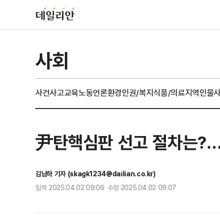
사회
사건사고
교육
노동
언론
환경
인권/복지
식품/의료
지역
인물
尹탄핵심판 선고 절차는?…전
김남하 기자 (skagk1234@dailian.co.kr)
입력 2025.04.02 09:06 수정 2025.04.02 09:07