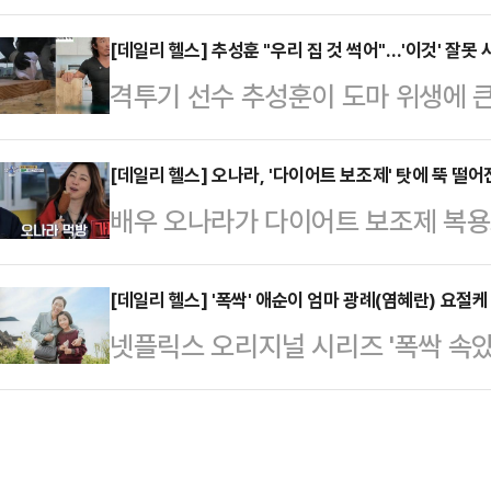
견됨에 따라 질병관리청이 전국에 일
게 (유리하다). 식단 관리를 할 수
와 전남에서 이달 24~26일 채집한
[데일리 헬스] 추성훈 "우리 집 것 썩어"…'이것' 잘
송 최초로 '금메달 식단'을 공개했다
격투기 선수 추성훈이 도마 위생에 
기로 확인됐다.이는 지난해 발견일(3
고기 위주였는데 그는 "아침에 고기만
방송된 MBC '푹 쉬면 다행이야'에
리청은 제주와 완도 지역의 평균 기온
추성훈은 바다에서 갓 잡아온 농어를 
[데일리 헬스] 오나라, '다이어트 보조제' 탓에 뚝 떨어진
동이 빨라진 결과로 추정했다.제3군
배우 오나라가 다이어트 보조제 복
습을 보였다. 그러면서 "우리 집 것
개 모기(작은 빨간집 모기)에 물려
쏠리고 있다. 27일 tvN 예능 프로
은 최근 유튜브 채널을 통해 자신의 
성 신경계 증상이…
와 전소민이 게스트로 출연했다.유재석
[데일리 헬스] '폭싹' 애순이 엄마 광례(염혜란) 요절케
바 있다.이날 추성훈은 청소 업체의
넷플릭스 오리지널 시리즈 '폭싹 속았
민은 본격적인 미션에 앞서 핫도그로
탁하고자 부엌 이곳저곳을 살폈다. 
제주방언)가 인기를 끌고 있는 가운데
없는 듯 핫도그를 제대로 먹지 못해
에는 검은색 곰…
마 광례(엄혜란)를 숨지게 한 질환이
"나 원래 식탐이 많은 스타일인데 
광례는 29세에 '숨병'으로 세상을 떠
제 복용 사실을 고백했다.그러면서 "