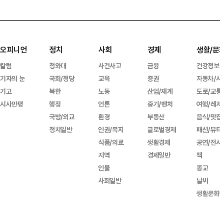
오피니언
정치
사회
경제
생활/문
칼럼
청와대
사건사고
금융
건강정보
기자의 눈
국회/정당
교육
증권
자동차/
기고
북한
노동
산업/재계
도로/교
시사만평
행정
언론
중기/벤처
여행/레
국방/외교
환경
부동산
음식/맛
정치일반
인권/복지
글로벌경제
패션/뷰
식품/의료
생활경제
공연/전
지역
경제일반
책
인물
종교
사회일반
날씨
생활문화