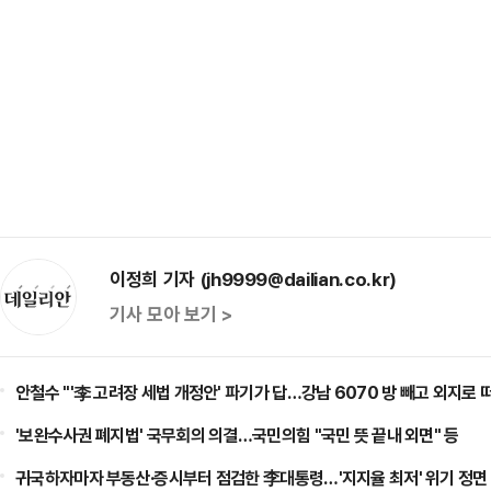
이정희 기자 (jh9999@dailian.co.kr)
기사 모아 보기 >
안철수 "'李 고려장 세법 개정안' 파기가 답…강남 6070 방 빼고 외지로 
'보완수사권 폐지법' 국무회의 의결…국민의힘 "국민 뜻 끝내 외면" 등
귀국하자마자 부동산·증시부터 점검한 李대통령…'지지율 최저' 위기 정면 