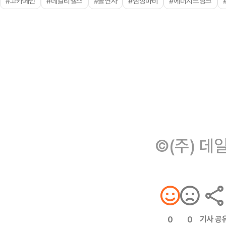
#고카페인
#데일리헬스
#돌연사
#심장마비
#에너지드링크
©(주) 데
기사 공
0
0