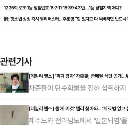
1235회 로또 1등 당첨번호 '6·7·11·15·39·43'번…1등 당첨지역 어디?
野, 형소법 상정 즉시 필리버스터…주호영 "힘 있다고 다 써버리면 반드시 
관련기사
[데일리 헬스] '피겨 왕자' 차준환, 금메달 식단 공개..
차준환이 탄수화물을 전혀 섭취하지 
일 방송된 JTBC 예능 '냉장고를 부탁해
는 차준환이 게스트로 출연했다. 차
[데일리 헬스] 올해 '이것' 빨리 찾아와..."치료법 없고
제주도와 전라남도에서 '일본뇌염'을 
하는 운동 아니냐는 질문에 "점프도