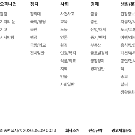
오피니언
정치
사회
경제
생활/문
칼럼
청와대
사건사고
금융
건강정보
기자의 눈
국회/정당
교육
증권
자동차/
기고
북한
노동
산업/재계
도로/교
시사만평
행정
언론
중기/벤처
여행/레
국방/외교
환경
부동산
음식/맛
정치일반
인권/복지
글로벌경제
패션/뷰
식품/의료
생활경제
공연/전
지역
경제일반
책
인물
종교
사회일반
날씨
생활문화
최종편집시간: 2026.08.09 00:13
회사소개
편집규약
광고제휴문의