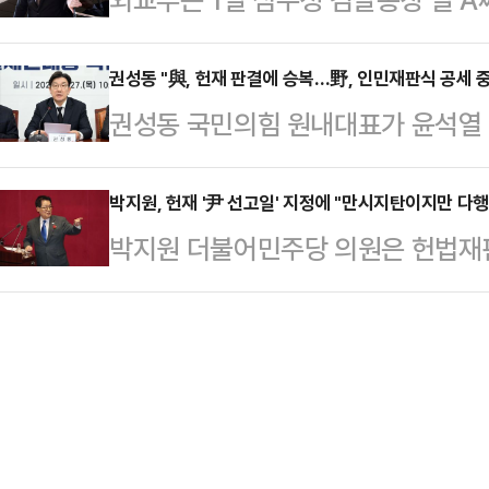
식을 공유 중"이라고 밝혔다.외교부 
한은 핵미사일 개발에 몰두하며 미사
사원에 공익 감사를 청구했다고 밝혔
로 확인되지 않은 사항에 대해 우리
스템) 전파…
"검찰총장 자녀의 외교부 공무직 근
권성동 "與, 헌재 판결에 승복…野, 인민재판식 공세 
이같이 밝혔다.이어 "앞으로도 굳건
권성동 국민의힘 원내대표가 윤석열 
객관적인 판단을 구하기 위해 오늘 
과 긴밀히 소통해 나갈 것"이라며 "
지정한 헌법재판소의 결정에 대해 
다.이어 "감사원 감사 결과가 나올 
을 지속적으로 강…
것"이라고 강조했다.권성동 원내대표
박지원, 헌재 '尹 선고일' 지정에 "만시지탄이지만 다행
정"이라고 덧붙였다.A씨는 외교부의
박지원 더불어민주당 의원은 헌법재판
당은 그동안 헌재에 조속한 선고기일
응시해 서류 및 면접 전형절차를 통
판 사건 선고기일을 지정한 데 대해
에 기일을 잡은 것을 다행으로 생각하
채용 결정을 유보하는…
했다.박지원 의원은 1일 페이스북에 "
대통령 탄핵심판 선고기일이 잡혔다"
인 윤석열을 파면한다'는 선고가 울려
하는 민주당의 공세에 절대 흔들려서는
희망의 미래로 가게 하기를 간곡히 
탄핵심판은 국가의 중대…
공지를 통해 오는 4일 오전 11시 