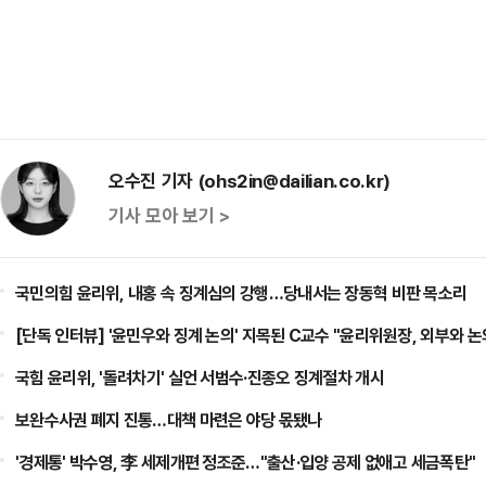
오수진 기자 (ohs2in@dailian.co.kr)
기사 모아 보기 >
국민의힘 윤리위, 내홍 속 징계심의 강행…당내서는 장동혁 비판 목소리
[단독 인터뷰] '윤민우와 징계 논의' 지목된 C교수 "윤리위원장, 외부와 논
국힘 윤리위, '돌려차기' 실언 서범수·진종오 징계절차 개시
보완수사권 폐지 진통…대책 마련은 야당 몫됐나
'경제통' 박수영, 李 세제개편 정조준…"출산·입양 공제 없애고 세금폭탄"