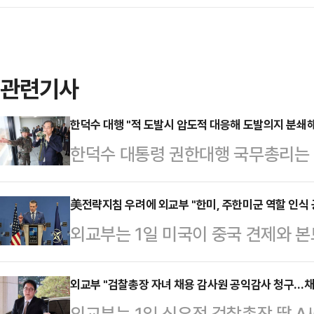
관련기사
한덕수 대행 "적 도발시 압도적 대응해 도발의지 분쇄
한덕수 대통령 권한대행 국무총리는 
대응해 도발 의지를 분쇄해야 한다"고
관측소(OP)를 방문한 자리에서 "
美전략지침 우려에 외교부 "한미, 주한미군 역할 인식 
외교부는 1일 미국이 중국 견제와 본
수 있도록 보장하는 것이 우리 군 본
의 위협을 억제하는 역할은 대부분 
이 최전방 부대를 방문한 것은 지난달
대해 "한미는 한반도 평화와 안정을
외교부 "검찰총장 자녀 채용 감사원 공익감사 청구…채
이다.한 대행은 "최근 한반도의 안보
외교부는 1일 심우정 검찰총장 딸 A씨