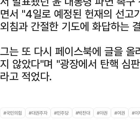
서 발표됐던 윤 대통령 파면 촉구
면서 "4일로 예정된 헌재의 선고
외침과 간절한 기도에 화답하는 결
그는 또 다시 페이스북에 글을 올려
지 않았다"며 "광장에서 탄핵 심
라고 적었다.
#국민의힘
#대권주자
#민주당
#박찬대
#야권
#여권
#이