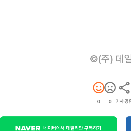
©(주) 데
기사 공
0
0
네이버에서 데일리안 구독하기