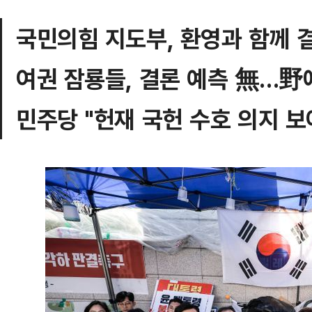
국민의힘 지도부, 환영과 함께 
여권 잠룡들, 결론 예측 無…野
민주당 "헌재 국헌 수호 의지 보