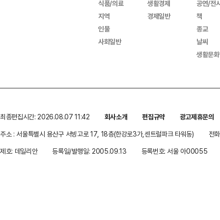
식품/의료
생활경제
공연/전
지역
경제일반
책
인물
종교
사회일반
날씨
생활문화
최종편집시간: 2026.08.07 11:42
회사소개
편집규약
광고제휴문의
주소 : 서울특별시 용산구 서빙고로 17, 18층(한강로3가,센트럴파크 타워동)
전화 
제호: 데일리안
등록일/발행일: 2005.09.13
등록번호: 서울 아00055