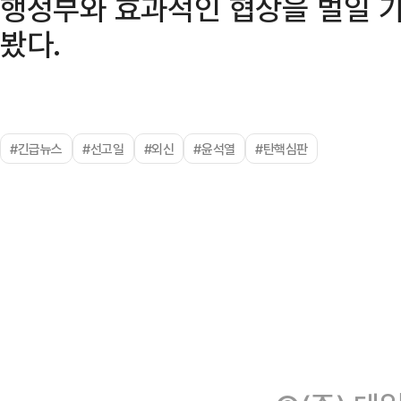
행정부와 효과적인 협상을 벌일 
봤다.
#긴급뉴스
#선고일
#외신
#윤석열
#탄핵심판