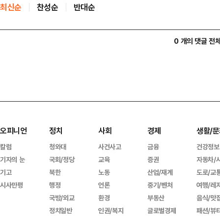
최신순
찬성순
반대순
0 개의 댓글 전
오피니언
정치
사회
경제
생활/문
칼럼
청와대
사건사고
금융
건강정보
기자의 눈
국회/정당
교육
증권
자동차/
기고
북한
노동
산업/재계
도로/교
시사만평
행정
언론
중기/벤처
여행/레
국방/외교
환경
부동산
음식/맛
정치일반
인권/복지
글로벌경제
패션/뷰