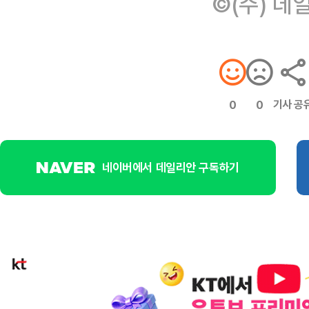
©(주) 데
기사 공
0
0
네이버에서 데일리안 구독하기