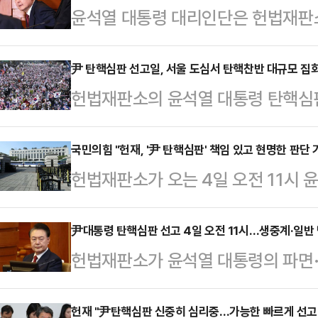
윤석열 대통령 대리인단은 헌법재판
윤 대통령의 출석 여부가 아직 정해
면 윤 대통령 측 윤갑근 변호사는 이
尹 탄핵심판 선고일, 서울 도심서 탄핵찬반 대규모 집
헌법재판소의 윤석열 대통령 탄핵심판
직접 심판정에 출석하는지 묻는 질의
고 당일 서울 곳곳에서는 탄핵 찬반 
올랐던 고 노무현, 박근혜 두 전직 
된다.1일 경찰 등에 따르면 탄핵 찬
국민의힘 "헌재, '尹 탄핵심판' 책임 있고 현명한 판단 
헌재는 이날 윤 대통령 탄핵심판 사건
헌법재판소가 오는 4일 오전 11시
로구와 광화문 일대에서 총력 집회를 
서 진행할 예정이라고 국회와 윤 대
가운데 국민의힘이 "헌법과 국민의 
계엄 선포 이후 이뤄진 집회 규모를
부에 공표했다.
을 기대한다"고 밝혔다.박수민 원내
尹대통령 탄핵심판 선고 4일 오전 11시…생중계·일반
울 도심에 집결할 것으로 예상된다.
헌법재판소가 윤석열 대통령의 파면·
의 국무위원 총탄핵 협박, 문형배·이
비공식 추산 최대 20만8000명(지난
재는 1일 기자단 공지를 통해 "대통령
열과 국정혼란이 가중되고 있는 시
핵 반대 진영…
일 오전 11시 대심판정에서 있을 예정
헌재 "尹탄핵심판 신중히 심리중…가능한 빠르게 선고
게 생각한다"고 말했다.박 원내대변