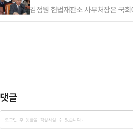
김정원 헌법재판소 사무처장은 국회
령이 탄핵소추된 때로부터 111일 만
한 결정이 내려지는 것이 무엇보다 중
핵심판 사건을 신중히 검토 중이라고 
관 평의에 돌입한 때로부터는 38일
중단하고, 역사에 기록…
처장은 이날 오후 국회 법제사법위
소추를 인용하면 윤 대통령은 파면된
의원의 관련 질의에 "수 차례 평의가
한다. 파면 결정에는 현직 재판관 8
고 있다"며 "국민적 관심과 파급 효
아울러…
듭해 심리 중"이라고 답했다.김 처장
필요할 때 항상 하고 있다"면서도 정
느 단계에…
댓글