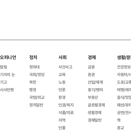
오피니언
정치
사회
경제
생활/문
칼럼
청와대
사건사고
금융
건강정보
기자의 눈
국회/정당
교육
증권
자동차/
기고
북한
노동
산업/재계
도로/교
시사만평
행정
언론
중기/벤처
여행/레
국방/외교
환경
부동산
음식/맛
정치일반
인권/복지
글로벌경제
패션/뷰
식품/의료
생활경제
공연/전
지역
경제일반
책
인물
종교