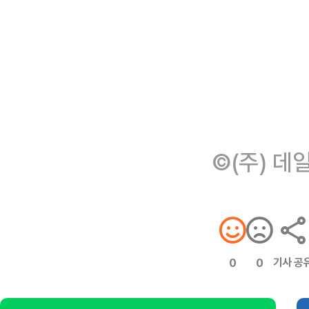
©(주) 데
기사 공
0
0