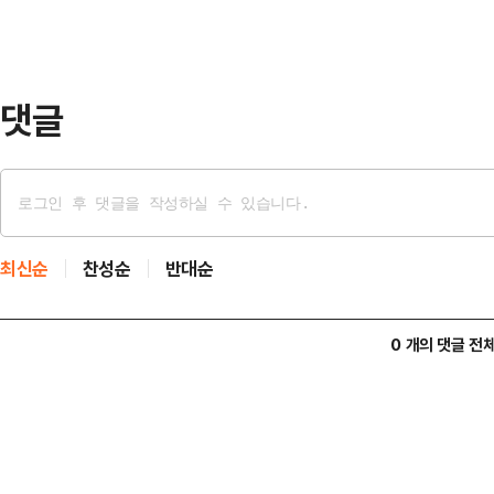
전원학생협회는 지난 20일 성명서를 
반 절차에서 규정하는 바를 충실히 
과정에서 부당한 처우…
댓글
최신순
찬성순
반대순
0 개의 댓글 전