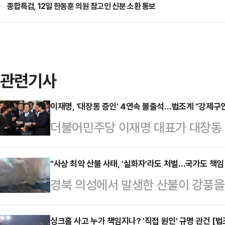
종합특검, 12일 한동훈 의원 참고인 신분 소환 통보
관련기사
이재명, '대장동 증인' 4연속 불출석…법조계 "강제구
더불어민주당 이재명 대표가 대장동
연속 네 차례 불출석했다. 재판부는
국회의원인 이 대표가 가진 '불체포특
"사상 최악 산불 사태, '실화자'라도 처벌…국가도 책임
경북 의성에서 발생한 산불이 강풍을 
한지 검토해 보겠다고 밝혔다. 그러나
로 확대되면서 피해가 늘고 있는 가
인 절차 등을 진행하는 건 실질적으로
로 인한 불)가 원인인 것으로 추정되
싱크홀 사고 누가 책임지나? '직접 원인' 규명 관건 [