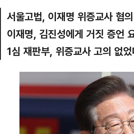
서울고법, 이재명 위증교사 혐의 
이재명, 김진성에게 거짓 증언 
1심 재판부, 위증교사 고의 없