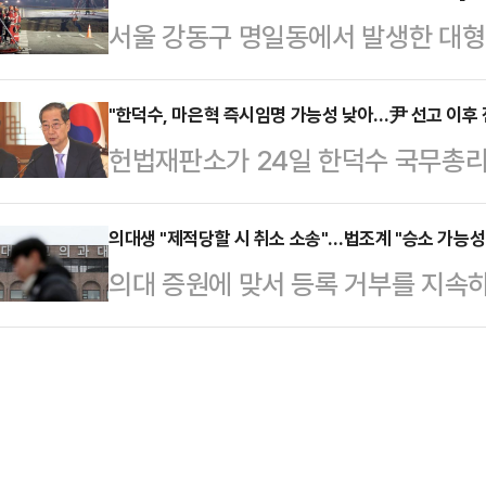
계에 따르면 이 대표는 이날 서울중
서울 강동구 명일동에서 발생한 대형 
우 3년 이하 징역 또는 3000만원 
심리로 열린 화천대유자산관리 대주
바이 운전자가 숨지는 안타까운 일이
을 낸 경우 최대 7년 이상 15년 이
사 기획본부장 등 대장동 민…
스 영상이 알려지며 언제 어디서 땅
"한덕수, 마은혁 즉시임명 가능성 낮아…尹 선고 이후 
문가들은 또한, 산불로 발생한 손해
헌법재판소가 24일 한덕수 국무총리
피해 당사자가 될 수 있단 우려가 
국가 또한 관리 부실 등에 따른 책임
헌재는 국회에서 선출된 헌법재판관 
내사에 착수한 가운데 땅꺼짐 사고 발
중앙…
위헌이라고 판단하면서도 파면을 정
의대생 "제적당할 시 취소 소송"…법조계 "승소 가능성
고 있다. 법조계는 통상 싱크홀 사건
의대 증원에 맞서 등록 거부를 지속
조계에선 법적으로 한 총리에게 헌
인'을 규명하는 것이 중요한 부분이
도 불사하겠단 방침이나 법조계는 승
수 없는 만큼 마은혁 후보자가 바로
근 발생한 강동…
다.25일 법조계에 따르면 휴학 사
들은 특히, 윤석열 대통령에 대한 
않은 상황에서 제적당했다고 소송을 낸
분란이 생길 수 있기에 선고 이후 
은 크지 않다는 의견이 우세하다.앞서
다.25일 법조계에 따르면 헌재는…