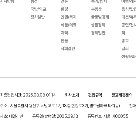
시사만평
행정
언론
중기/벤처
여행/레
국방/외교
환경
부동산
음식/맛
정치일반
인권/복지
글로벌경제
패션/뷰
식품/의료
생활경제
공연/전
지역
경제일반
책
인물
종교
사회일반
날씨
생활문화
최종편집시간: 2026.08.08 01:14
회사소개
편집규약
광고제휴문의
주소 : 서울특별시 용산구 서빙고로 17, 18층(한강로3가,센트럴파크 타워동)
전화 
제호: 데일리안
등록일/발행일: 2005.09.13
등록번호: 서울 아00055