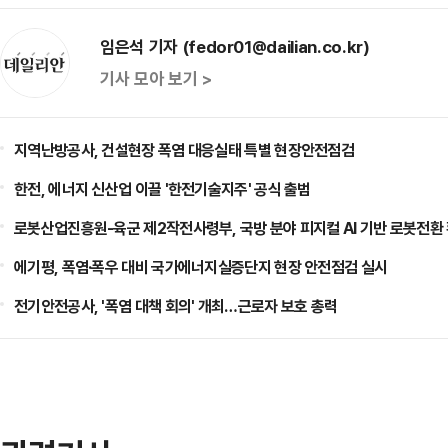
임은석 기자 (fedor01@dailian.co.kr)
기사 모아 보기 >
지역난방공사, 건설현장 폭염 대응실태 특별 현장안전점검
한전, 에너지 신산업 이끌 '한전기술지주' 공식 출범
로봇산업진흥원-육군 제2작전사령부, 국방 분야 피지컬 AI 기반 로봇전환
에기평, 폭염·폭우 대비 국가에너지실증단지 현장 안전점검 실시
전기안전공사, '폭염 대책 회의' 개최…근로자 보호 총력