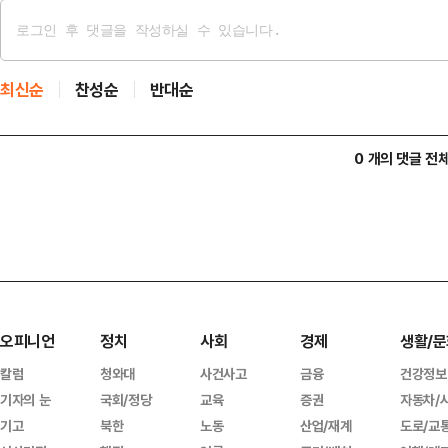
최신순
찬성순
반대순
0 개의 댓글 전
오피니언
정치
사회
경제
생활/문
칼럼
청와대
사건사고
금융
건강정보
기자의 눈
국회/정당
교육
증권
자동차/
기고
북한
노동
산업/재계
도로/교