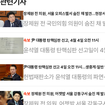
관련기사
장제원 전 의원, 서울 오피스텔서 숨진 채 발견…현장서
장제원 전 국민의힘 의원이 숨진 채 
은 전날 오후 11시 40분께 서울 
장에서 유서가 발견됐으며, 타살 혐
속보
尹 대통령 탄핵심판 선고, 4월 4일 오전 11시
윤석열 대통령 탄핵심판 선고일이 4월
원을 지낸 장 전 의원은 부산 한 대학교
인인 국회 측 대표인 정청래 법제사
를 상대로 성폭력을 한 혐의(준강간치
법재판소로부터 송달된 통지문을 공
尹대통령 탄핵심판 선고 4일 오전 11시…생중계·일반
A 씨가 주장하는 성폭행 사실이 전혀
헌법재판소가 윤석열 대통령의 파면·
씨 측은 사건 당시 강남구 호텔 방 
재는 1일 기자단 공지를 통해 "대통령
을…
일 오전 11시 대심판정에서 있을 예정
속보
장제원 전 의원, 어젯밤 서울 강동구서 숨진 채 발
장제원 전 의원, 어젯밤 서울 강동구
령이 탄핵소추된 때로부터 111일 만