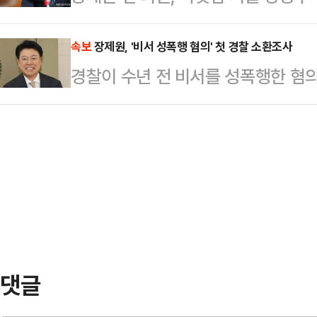
관 평의에 돌입한 때로부터는 38일
속보
장제원, '비서 성폭행 혐의' 첫 경찰 소환조사
소추를 인용하면 윤 대통령은 파면된
경찰이 수년 전 비서를 성폭행한 혐
한다. 파면 결정에는 현직 재판관 8
28일 불러 조사했다.서울경찰청 여성
아울러…
조사를 진행했으며, 관련 진술과 증
예정"이라고 밝혔다.3선 국회의원을 
장이던 지난 2015년 11월 비서 A
를 받는다.한편, 장 전 의원은 A씨
반박 입장을 밝혀왔다.
댓글