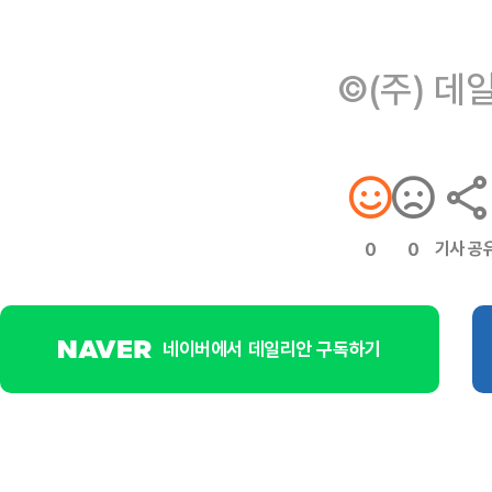
©(주) 데
기사 공
0
0
네이버에서 데일리안 구독하기