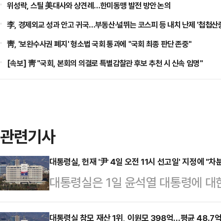
위성락, 스틸 美대사와 상견례…한미동맹 발전 방안 논의
李, 경제외교 성과 안고 귀국…부동산·널뛰는 코스피 등 내치 난제 '첩첩산
靑, '보완수사권 폐지' 형소법 국회 통과에 "국회 최종 판단 존중"
[속보] 靑 "국회, 본회의 의결로 특별감찰관 후보 추천 시 신속 임명"
관련기사
대통령실, 헌재 '尹 4일 오전 11시 선고일' 지정에 "
대통령실은 1일 윤석열 대통령에 대
오는 4일로 결정된 데 대해 차분히
계자는 이날 언론 공지를 통해 "기
대통령실 참모 재산 1위, 이원모 398억…평균 48.7