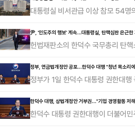
대통령실 비서관급 이상 참모 54명의
정을 기다릴 것"이라고 했다.앞서 헌재
나타났다. 100억원 이상 재산을 
판정에서 윤 대통령의 탄핵심판 사건
위원회가 27일 관보에 게재한 지난해 
尹, '인도주의 행보' 계속…대통령실, 탄핵심판 은근한
와 일반인 방청이 허용된다"고 언론에
헌법재판소의 한덕수 국무총리 탄핵
정기 재산 변동사항' 자료에 따르면,
종변론이 종결된 이후 38일 만에 
열 대통령 탄핵심판 기각·각하에 대한
만원으로 가장 많은 재산을 신고했으며
이날 정진석 …
통령은 정치적 사안에는 거리를 두며
정부, 연금법개정안 공포…한덕수 대행 "청년 목소리에 
이 증가했다.부인 소유 주식(278억6
정부가 1일 한덕수 대통령 권한대행
다. 임박한 탄핵심판 선고를 앞두고
지했다. 대형 한방병원 관련 재단 
회의를 열어 '국민연금법 개정안'을 
뜻으로 읽힌다. 지난 8일 서울구치
인 그…
본회의에서 의결한 국민연금법 개정
한덕수 대행, 상법개정안 거부권…"기업 경영활동 저해
서 칩거 중이다.대통령실 내에서도 
한덕수 대통령 권한대행이 더불어민주
돈의 비율)을 현행 9%에서 13%로,
결과로 연결될 수 있다는 희망 기류
개정안에 대해 1일 재의요구권(거부권
서 43%로 인상하는 내용을 골자로 한
다는 신중한 태도를 견지하는…