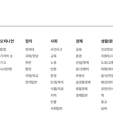
오피니언
정치
사회
경제
생활/문
칼럼
청와대
사건사고
금융
건강정보
기자의 눈
국회/정당
교육
증권
자동차/
기고
북한
노동
산업/재계
도로/교
시사만평
행정
언론
중기/벤처
여행/레
국방/외교
환경
부동산
음식/맛
정치일반
인권/복지
글로벌경제
패션/뷰
식품/의료
생활경제
공연/전
지역
경제일반
책
인물
종교
사회일반
날씨