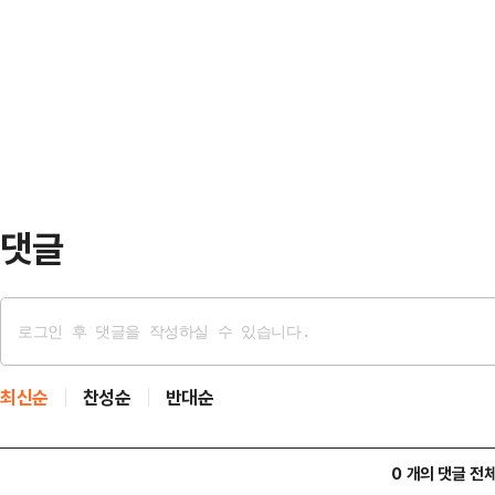
일 국회 본회의를 통과한 상법개정안
대행은 "오늘 심의를 거쳐 공포되는 
존의 '회사'에서 '회사 및 주주'로 
혁과 구조개혁의 방향성을 제시한 뒤,
의무화하는 내용을 골자로 한다.한 
"200…
한대행이 주재한 국무회의에서 상법
대행은 "정부는 지금까지 일반주주 
환원 제고에 확고한 의…
댓글
최신순
찬성순
반대순
0 개의 댓글 전