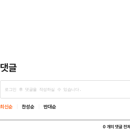
처리기준 위반 의혹을 확인하기 위한
플러스와 원만한 해결을 모색하고 있
혔다.앞서 금감원은 지난 19일 홈플
스는 지난 4일 단기자금 상환 부담
소화 및 각종 의혹 규명을 위해 함용
신청했다. 발행된 ABST…
TF'를 설치한 바 있다.해당 TF는
안정지원반 등 4개반으로 구성됐으며 
요성이 확인될 경우 T…
댓글
최신순
찬성순
반대순
0 개의 댓글 전