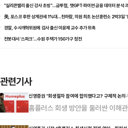
"실리콘밸리 출신 강사 초빙"…금투협, 챗GPT·파이썬 금융 데이터 분석 
美, 포스코 후판 상계관세 1%대…천하람, 의원 최초 논산훈련소 2박3일 '
경찰, 수사개혁위원에 검사 출신 이윤제 교수 추가 위촉
전봇대서 '스파크'…수원 주택가 150가구 정전
관련기사
신영증권 "회생절차 참여에 합의했다고? 구체적 논의·
홈플러스 회생 방안을 둘러싼 이해
있다. 홈플러스는 신영증권이 회생절