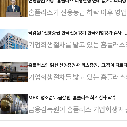
권은 "구체적인 논의나 진전은 없었
신영증권 사장 "홈플러스 회생신청 전례 없어…회피성
홈플러스가 신용등급 하락 이후 영업
"'투자목적회사(SPC) 수탁관리인
데 금정호 신영증권 사장은 "자본시
다'고 홈플러스 측이 밝혔지만, 구체
있다"고 밝혔다.금 사장은 18일 국
금감원 "신영증권·한국신용평가·한국기업평가 검사"
고 강조했다. 앞서 홈플러스 측은 "
기업회생절차를 밟고 있는 홈플러스와
플러스의 기업회생 신청을 책임 회피
유동화 절차 협의회'에 법원 관계자,
운데 금융당국이 팔을 걷어붙이고 나
가 없겠느냐'는 강훈식 더불어민주당
석했다"며 "신영…
들과 만난 자리에서 관련 질문을 받
홈플러스와 얽힌 신영증권·메리츠증권…표정이 다르
도 이같이 답했다.금 사장은 '신용등
기업회생절차를 밟고 있는 홈플러스
하지 않나 생각한다"고 발언한 만큼
마련 없이 등급 하락 후 영업일 하루
는 가운데 홈플러스와 얽힌 증권사들
새다.금감원은 13일 언론 공지에서 
의원 질문에…
을 보이고 있다.수습책 마련에 가장
MBK '정조준'…금감원, 홈플러스 회계심사 착수
등에서 제기된 여러 의혹 및 사실관계
금융감독원이 홈플러스 기업회생과 
홈플러스 관련 카드대금 기초 유동화
업어음(CP) 등의 인수 증권사인 
러스 회계심사에도 착수했다.금감원은
채)의 발행 주관사 가운데 한 곳인 신
한국기업평가)에 대해 …