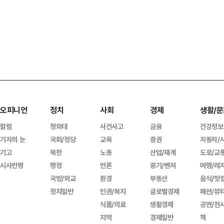
오피니언
정치
사회
경제
생활/문
칼럼
청와대
사건사고
금융
건강정보
기자의 눈
국회/정당
교육
증권
자동차/
기고
북한
노동
산업/재계
도로/교
시사만평
행정
언론
중기/벤처
여행/레
국방/외교
환경
부동산
음식/맛
정치일반
인권/복지
글로벌경제
패션/뷰
식품/의료
생활경제
공연/전
지역
경제일반
책