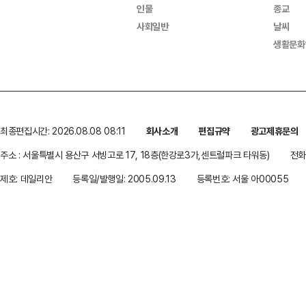
인물
종교
사회일반
날씨
생활문화
최종편집시간: 2026.08.08 08:11
회사소개
편집규약
광고제휴문의
주소 : 서울특별시 용산구 서빙고로 17, 18층(한강로3가,센트럴파크 타워동)
전화 
제호: 데일리안
등록일/발행일: 2005.09.13
등록번호: 서울 아00055