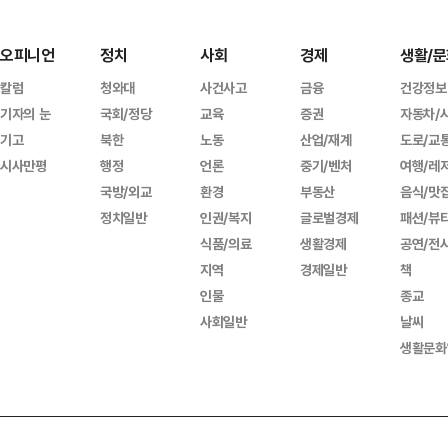
오피니언
정치
사회
경제
생활/문
칼럼
청와대
사건사고
금융
건강정보
기자의 눈
국회/정당
교육
증권
자동차/
기고
북한
노동
산업/재계
도로/교
시사만평
행정
언론
중기/벤처
여행/레
국방/외교
환경
부동산
음식/맛
정치일반
인권/복지
글로벌경제
패션/뷰
식품/의료
생활경제
공연/전
지역
경제일반
책
인물
종교
사회일반
날씨
생활문화