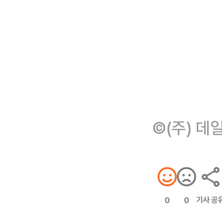
©(주) 데
기사 공
0
0