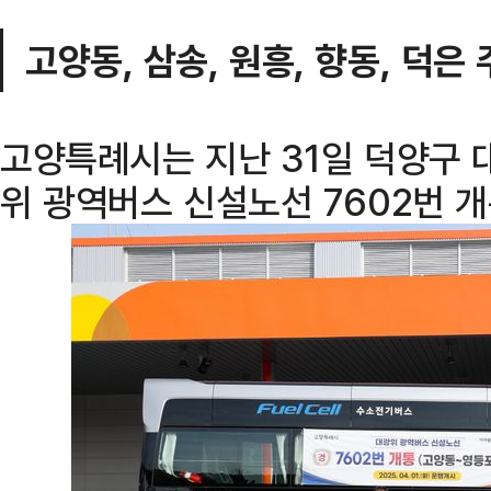
고양동, 삼송, 원흥, 향동, 덕은
고양특례시는 지난 31일 덕양구
위 광역버스 신설노선 7602번 