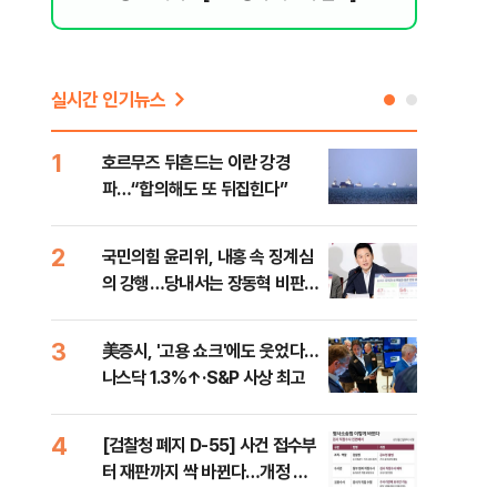
실시간 인기뉴스
1
6
호르무즈 뒤흔드는 이란 강경
"대
파…“합의해도 또 뒤집힌다”
만달
2
7
국민의힘 윤리위, 내홍 속 징계심
"아
의 강행…당내서는 장동혁 비판
철 
목소리
데일
3
8
美증시, '고용 쇼크'에도 웃었다…
[단
나스닥 1.3%↑·S&P 사상 최고
1%
4
9
[검찰청 폐지 D-55] 사건 접수부
“우
터 재판까지 싹 바뀐다…개정 형
러…