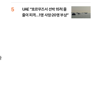
소법, 무엇이 달라지나
5
10
UAE “호르무즈서 선박 15척 줄
이란
줄이 피격…1명 사망·20명 부상”
호르
다