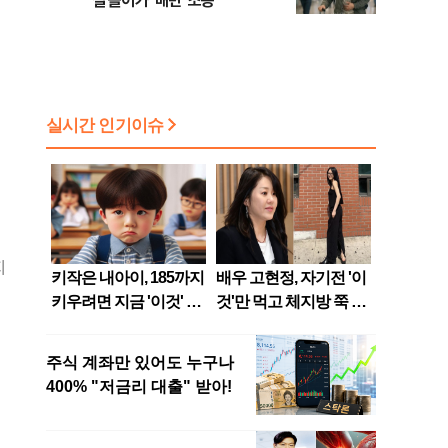
실 들어가 '배변' 소동
지