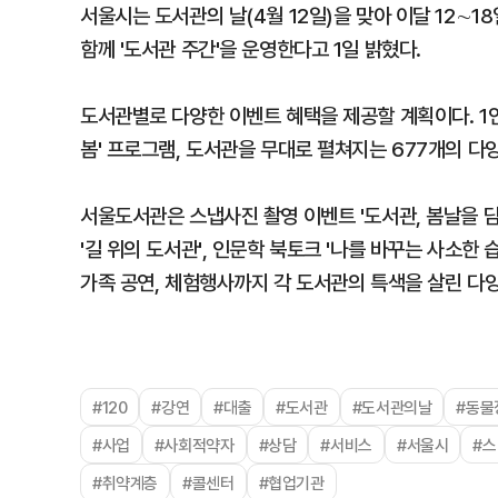
서울시는 도서관의 날(4월 12일)을 맞아 이달 12∼1
함께 '도서관 주간'을 운영한다고 1일 밝혔다.
도서관별로 다양한 이벤트 혜택을 제공할 계획이다. 1인
봄' 프로그램, 도서관을 무대로 펼쳐지는 677개의 다
서울도서관은 스냅사진 촬영 이벤트 '도서관, 봄날을 담
'길 위의 도서관', 인문학 북토크 '나를 바꾸는 사소한
가족 공연, 체험행사까지 각 도서관의 특색을 살린 다
#120
#강연
#대출
#도서관
#도서관의날
#동물
#사업
#사회적약자
#상담
#서비스
#서울시
#
#취약계층
#콜센터
#협업기관