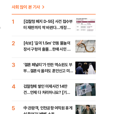
사회 많이 본 기사
1
[검찰청 폐지 D-55] 사건 접수부
로
터 재판까지 싹 바뀐다…개정 형
소법, 무엇이 달라지나
2
[속보] '길이 1.5m' 안동 물놀이
장서 구렁이 출몰…한때 시민 대
피 소동
3
'결혼 페널티'가 만든 역쇼윈도 부
부…결혼식 올려도 혼인신고 미룬
다 [Now 2.30]
4
검찰청에 쌓인 미제사건 14만
건…언제 다 처리하나요? [기자
수첩-사회]
5
中 관광객, 인천공항 여직원 휴게