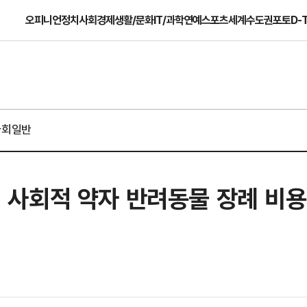
오피니언
정치
사회
경제
생활/문화
IT/과학
연예
스포츠
세계
수도권
포토
D-
사회일반
시] 사회적 약자 반려동물 장례 비