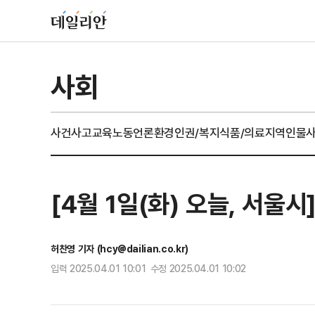
사회
사건사고
교육
노동
언론
환경
인권/복지
식품/의료
지역
인물
[4월 1일(화) 오늘, 서울
허찬영 기자 (hcy@dailian.co.kr)
입력 2025.04.01 10:01 수정 2025.04.01 10:02