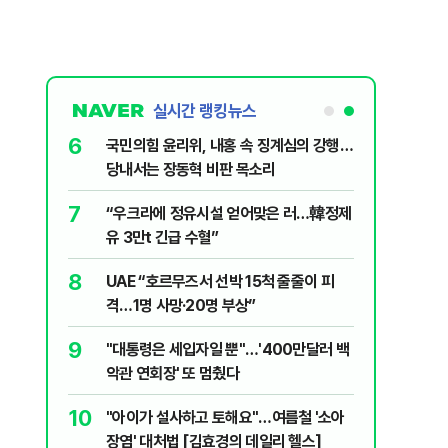
실시간 랭킹뉴스
1
6
호르무즈 뒤흔드는 이란 강경파…“합의해
국민의힘 
도 또 뒤집힌다”
당내서는
2
7
이란 최고지도자 ‘위독설’…“언제 사망해
“우크라
도 이상하지 않다”
유 3만t
3
8
송영길·김민석, '조희대 탄핵' 외치자…與
UAE “
법사위원들 "즉시 대법관 제청하라"
격…1명 
4
9
'7번째 도전' KDB생명 누가 품나…흥국·
"대통령은
한투·한화 '3색 셈법'
악관 연회
5
10
美증시, '고용 쇼크'에도 웃었다…나스닥
"아이가 
1.3%↑·S&P 사상 최고
장염' 대